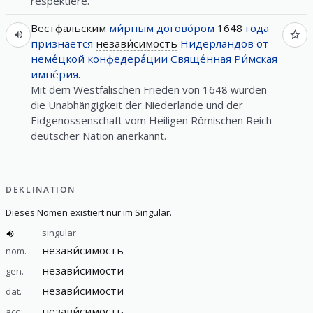
respektiere.
Вестфальским
ми́рным
догово́ром
1648
года
признаётся
незави́симость
Нидерландов
от
неме́цкой
конфедера́ции
Свяще́нная
Ри́мская
импе́рия
.
Mit dem Westfälischen Frieden von 1648 wurden
die Unabhängigkeit der Niederlande und der
Eidgenossenschaft vom Heiligen Römischen Reich
deutscher Nation anerkannt.
DEKLINATION
Dieses Nomen existiert nur im Singular.
singular
незави́симость
nom.
незави́симости
gen.
незави́симости
dat.
незави́симость
acc.