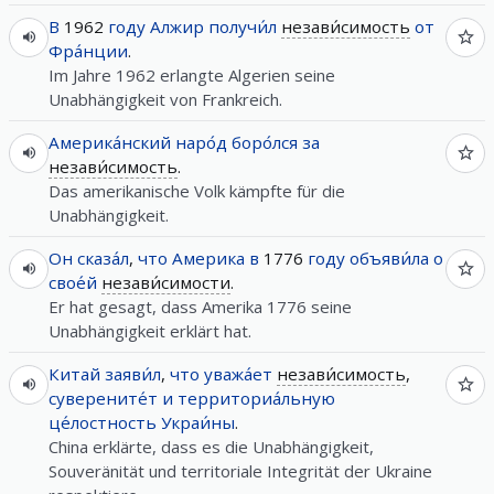
В
1962
году
Алжир
получи́л
незави́симость
от
Фра́нции
.
Im Jahre 1962 erlangte Algerien seine
Unabhängigkeit von Frankreich.
Америка́нский
наро́д
боро́лся
за
незави́симость
.
Das amerikanische Volk kämpfte für die
Unabhängigkeit.
Он
сказа́л
,
что
Америка
в
1776
году
объяви́ла
о
свое́й
незави́симости
.
Er hat gesagt, dass Amerika 1776 seine
Unabhängigkeit erklärt hat.
Китай
заяви́л
,
что
уважа́ет
незави́симость
,
суверените́т
и
территориа́льную
це́лостность
Украи́ны
.
China erklärte, dass es die Unabhängigkeit,
Souveränität und territoriale Integrität der Ukraine