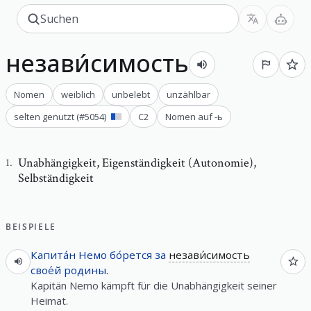
незави́симость
Nomen
weiblich
unbelebt
unzählbar
selten genutzt
(#
5054
)
C2
Nomen auf -ь
Unabhängigkeit
,
Eigenständigkeit (Autonomie),
1
.
Selbständigkeit
BEISPIELE
Капита́н
Немо
бо́рется
за
незави́симость
свое́й
родины
.
Kapitän Nemo kämpft für die Unabhängigkeit seiner
Heimat.