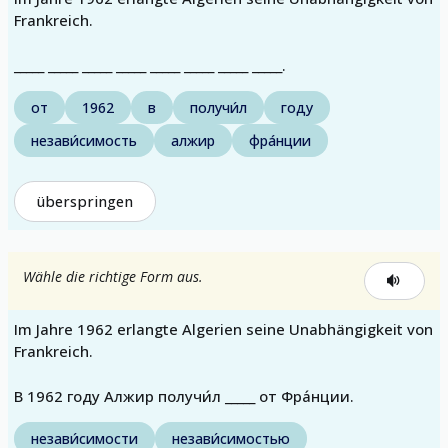
Frankreich.
_____ _____ _____ _____ _____ _____ _____ _____.
от
1962
в
получи́л
году
незави́симость
алжир
фра́нции
überspringen
Wähle die richtige Form aus.
Im Jahre 1962 erlangte Algerien seine Unabhängigkeit von
Frankreich.
В 1962 году Алжир получи́л _____ от Фра́нции.
незави́симости
незави́симостью