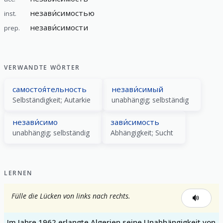
незави́симостью
inst.
незави́симости
prep.
VERWANDTE WÖRTER
самостоя́тельность
незави́симый
Selbständigkeit; Autarkie
unabhängig; selbständig
незави́симо
зави́симость
unabhängig; selbständig
Abhängigkeit; Sucht
LERNEN
Fülle die Lücken von links nach rechts.
Im Jahre 1962 erlangte Algerien seine Unabhängigkeit von