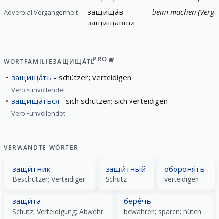
защища́в
beim machen (Verga
Adverbial Vergangenheit
защищавши
PRO
WORTFAMILIE
ЗАЩИЩА́ТЬ
защища́ть
schützen; verteidigen
Verb
unvollendet
защища́ться
sich schützen; sich verteidigen
Verb
unvollendet
VERWANDTE WÖRTER
защи́тник
защи́тный
обороня́ть
Beschützer; Verteidiger
Schutz-
verteidigen
защи́та
бере́чь
Schutz; Verteidigung; Abwehr
bewahren; sparen; hüten