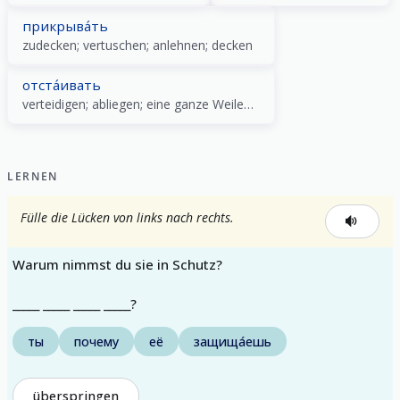
прикрыва́ть
zudecken; vertuschen; anlehnen; decken
отста́ивать
verteidigen; abliegen; eine ganze Weile stehen
LERNEN
Fülle die Lücken von links nach rechts.
Warum nimmst du sie in Schutz?
_____ _____ _____ _____?
ты
почему
её
защища́ешь
überspringen