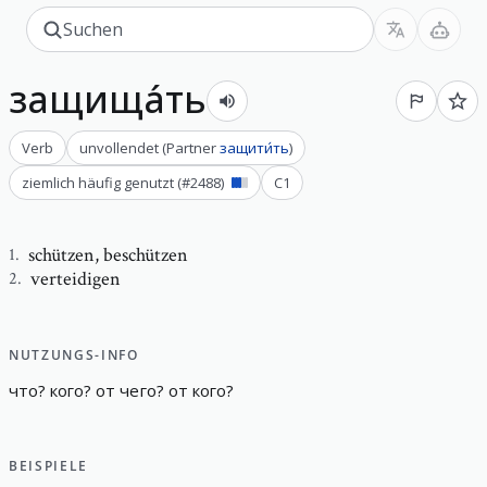
защища́ть
Verb
unvollendet
(
Partner
защити́ть
)
ziemlich häufig genutzt
(#
2488
)
C1
schützen
,
beschützen
1
.
verteidigen
2
.
NUTZUNGS-INFO
что
?
кого
?
от
чего
?
от
кого
?
BEISPIELE