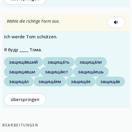
Wähle die richtige Form aus.
Ich werde Tom schützen.
Я буду _____ Тома.
защища́вший
защища́ть
защища́ли
защищавши
защища́ют
защища́ешь
защища́л
защища́ем
защища́я
защища́в
überspringen
BEARBEITUNGEN