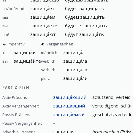
защища́ет
бу́дет защища́ть
он/она́/оно́
защища́ем
бу́дем защища́ть
мы
защища́ете
бу́дете защища́ть
вы
защища́ют
бу́дут защища́ть
они́
Imperativ
Vergangenheit
защища́й
защища́л
ты
männlich
защища́йте
защища́ла
вы
weiblich
защища́ло
sächlich
защища́ли
plural
PARTIZIPIEN
защища́ющий
schützend, verteid
Aktiv Präsens
защища́вший
verteidigend, schüt
Aktiv Vergangenheit
защища́емый
geschützt, verteidi
Passiv Präsens
-
Passiv Vergangenheit
защища́я
beim machen (Präse
Adverbial Präsens