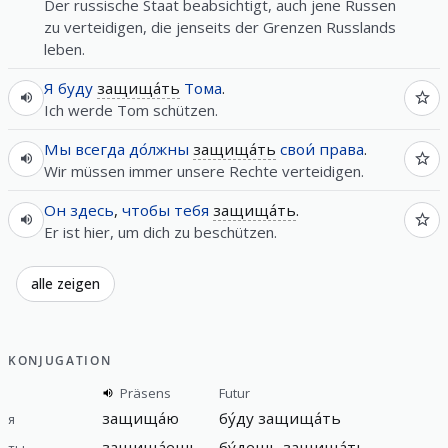
Der russische Staat beabsichtigt, auch jene Russen
zu verteidigen, die jenseits der Grenzen Russlands
leben.
Я
буду
защища́ть
Тома
.
Ich werde Tom schützen.
Мы
всегда
до́лжны
защища́ть
свои́
права
.
Wir müssen immer unsere Rechte verteidigen.
Он
здесь
,
чтобы
тебя
защища́ть
.
Er ist hier, um dich zu beschützen.
alle zeigen
KONJUGATION
Präsens
Futur
защища́ю
бу́ду защища́ть
я
защища́ешь
бу́дешь защища́ть
ты