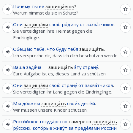
Почему
ты
её
защища́ешь
?
Warum nimmst du sie in Schutz?
Они
защища́ли
свою́
ро́дину
от
захва́тчиков
.
Sie verteidigten ihre Heimat gegen die
Eindringlinge.
Обеща́ю
тебе
,
что
буду
тебя
защища́ть
.
Ich verspreche dir, dass ich dich beschützen werde.
Ваша
зада́ча
—
защища́ть
э́ту
страну́
.
Eure Aufgabe ist es, dieses Land zu schützen.
Они
защища́ли
свою́
страну́
от
захва́тчиков
.
Sie verteidigten ihr Land gegen die Eindringlinge.
Мы
до́лжны
защища́ть
свои́х
дете́й
.
Wir müssen unsere Kinder schützen.
Росси́йское
госуда́рство
намерено
защища́ть
ру́сских
,
кото́рые
живу́т
за
преде́лами
России
.