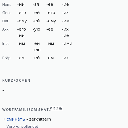
-
ий
-
ая
-
ее
-
ие
Nom.
-
его
-
ей
-
его
-
их
Gen.
-
ему
-
ей
-
ему
-
им
Dat.
-
его
-
ую
-
ее
-
их
Akk.
-
ий
-
ие
-
им
-
ей
-
им
-
ими
Inst.
-
ею
-
ем
-
ей
-
ем
-
их
Präp.
KURZFORMEN
-
PRO
WORTFAMILIE
СМИНА́ТЬ
смина́ть
zerknittern
Verb
unvollendet