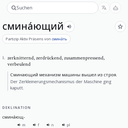
смина́ющий
Partizip Aktiv Präsens
von
смина́ть
zerknitternd
,
zerdrückend, zusammenpressend,
1
.
verbeulend
Сминающий механизм машины вышел из строя.
Der Zerkleinerungsmechanismus der Maschine ging
kaputt.
DEKLINATION
смина́ющ
-
m
f
n
pl