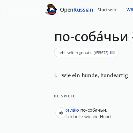
Open
Russian
Startseite
Wö
по-соба́чьи
sehr selten genutzt
(#
55678
)
wie ein hunde
,
hundeartig
1
.
BEISPIELE
Я
ла́ю
по-собачьи
.
Ich belle wie ein Hund.