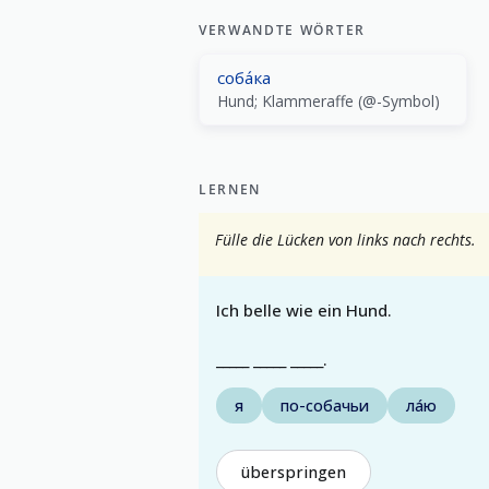
VERWANDTE WÖRTER
соба́ка
Hund; Klammeraffe (@-Symbol)
LERNEN
Fülle die Lücken von links nach rechts.
Ich belle wie ein Hund.
_____ _____ _____.
я
по-собачьи
ла́ю
überspringen