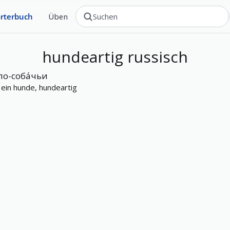
rterbuch
Üben
hundeartig
russisch
по-соба́чьи
 ein hunde, hundeartig