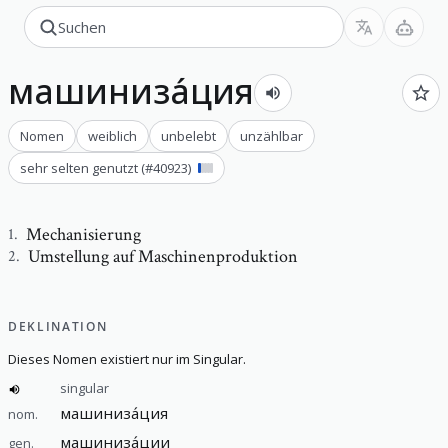
машиниза́ция
Nomen
weiblich
unbelebt
unzählbar
sehr selten genutzt
(#
40923
)
Mechanisierung
1
.
Umstellung auf Maschinenproduktion
2
.
DEKLINATION
Dieses Nomen existiert nur im Singular.
singular
машиниза́ция
nom.
машиниза́ции
gen.