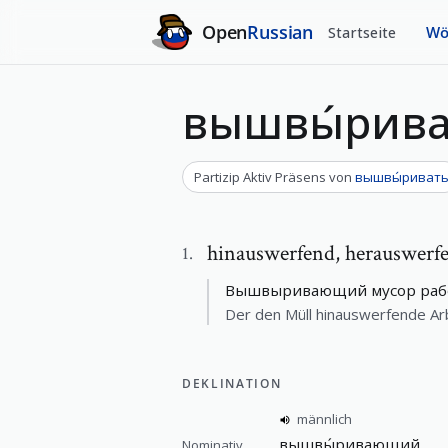
Open
Russian
Startseite
Wö
вышвы́рив
Partizip Aktiv Präsens
von
вышвы́риват
hinauswerfend
,
herauswerf
1
.
Вышвыривающий мусор рабоч
Der den Müll hinauswerfende Ar
DEKLINATION
männlich
вышвы́ривающий
Nominativ