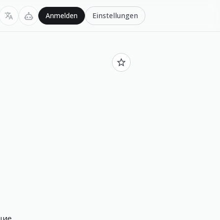
Einstellungen
Anmelden
щие