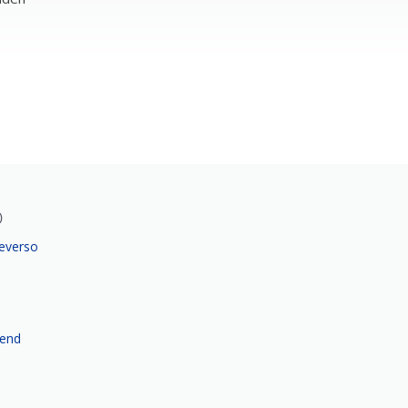
)
everso
fend