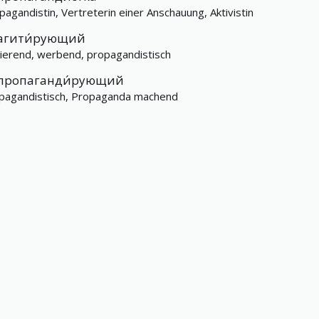
pagandistin, Vertreterin einer Anschauung, Aktivistin
агити́рующий
tierend, werbend, propagandistisch
пропаганди́рующий
pagandistisch, Propaganda machend