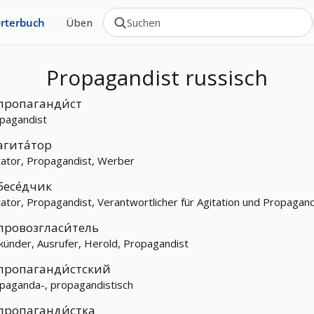
rterbuch
Üben
Propagandist
russisch
пропаганди́ст
pagandist
агита́тор
tator, Propagandist, Werber
бесе́дчик
tator, Propagandist, Verantwortlicher für Agitation und Propagan
провозгласи́тель
künder, Ausrufer, Herold, Propagandist
пропаганди́стский
paganda-, propagandistisch
пропаганди́стка