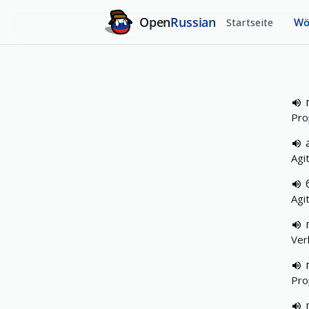
Open
Russian
Startseite
Wö
Pro
Agi
Agi
Ver
Pro