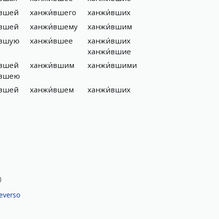
́вшей
ханжи́вшего
ханжи́вших
́вшей
ханжи́вшему
ханжи́вшим
́вшую
ханжи́вшее
ханжи́вших
ханжи́вшие
́вшей
ханжи́вшим
ханжи́вшими
́вшею
́вшей
ханжи́вшем
ханжи́вших
)
everso