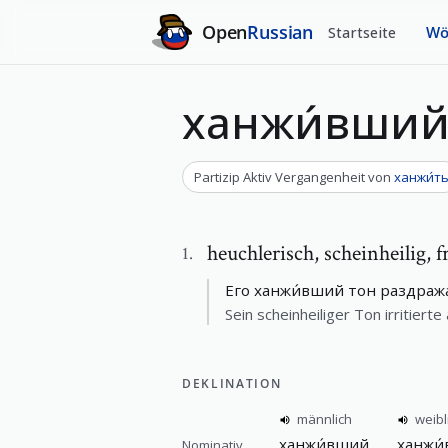
Open
Russian
Startseite
Wö
ханжи́вши
Partizip Aktiv Vergangenheit
von
ханжи́т
heuchlerisch
,
scheinheilig, 
1
.
Его ханжи́вший тон раздраж
Sein scheinheiliger Ton irritiert
DEKLINATION
männlich
weibl
ханжи́вший
ханжи
Nominativ