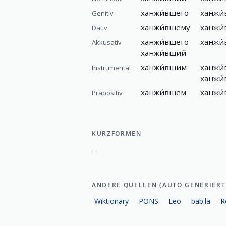
ханжи́вшего
ханжи
Genitiv
ханжи́вшему
ханжи
Dativ
ханжи́вшего
ханжи
Akkusativ
ханжи́вший
ханжи́вшим
ханжи
Instrumental
ханжи
ханжи́вшем
ханжи
Präpositiv
KURZFORMEN
-
ANDERE QUELLEN (AUTO GENERIERT
Wiktionary
PONS
Leo
bab.la
R