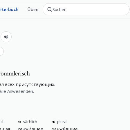
rterbuch
Üben
й
ь
frömmlerisch
ал всех присутствующих.
e alle Anwesenden.
ich
sächlich
plural
́вшая
ханжи́вшее
ханжи́вшие