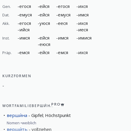
-
егося
-
ейся
-
егося
-
ихся
Gen.
-
емуся
-
ейся
-
емуся
-
имся
Dat.
-
егося
-
уюся
-
ееся
-
ихся
Akk.
-
ийся
-
иеся
-
имся
-
ейся
-
имся
-
имися
Inst.
-
еюся
-
емся
-
ейся
-
емся
-
ихся
Präp.
KURZFORMEN
-
PRO
WORTFAMILIE
ВЕРШИ́НА
верши́на
Gipfel; Höchstpunkt
Nomen
weiblich
верши́ть
vollziehen