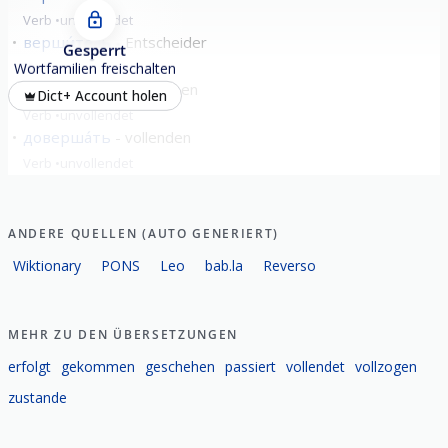
Verb
unvollendet
верши́тель
Entscheider
Gesperrt
Nomen
männlich
Wortfamilien freischalten
верши́ться
geschehen
Dict+ Account holen
Verb
unvollendet
доверша́ть
vollenden
Verb
unvollendet
alle zeigen
ANDERE QUELLEN (AUTO GENERIERT)
Wiktionary
PONS
Leo
bab.la
Reverso
MEHR ZU DEN ÜBERSETZUNGEN
erfolgt
gekommen
geschehen
passiert
vollendet
vollzogen
zustande