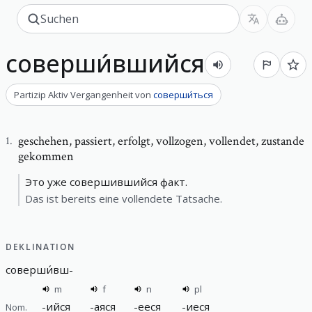
соверши́вшийся
Partizip Aktiv Vergangenheit
von
соверши́ться
geschehen
,
passiert, erfolgt, vollzogen, vollendet, zustande
1
.
gekommen
Это уже совершившийся факт.
Das ist bereits eine vollendete Tatsache.
DEKLINATION
соверши́вш
-
m
f
n
pl
-
ийся
-
аяся
-
ееся
-
иеся
Nom.