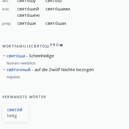
свято́шу
свято́ш
acc.
свято́шей
свято́шами
inst.
свято́шею
свято́ше
свято́шах
prep.
PRO
WORTFAMILIE
СВЯТО́ША
свято́ша
Scheinheilige
Nomen
weiblich
свя́точный
auf die Zwölf Nächte bezogen
Adjektiv
VERWANDTE WÖRTER
свято́й
heilig