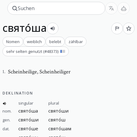
свято́ша
Nomen
weiblich
belebt
zählbar
sehr selten genutzt
(#
48373
)
Scheinheilige
,
Scheinheiliger
1
.
DEKLINATION
singular
plural
свято́ша
свято́ши
nom.
свято́ши
свято́ш
gen.
свято́ше
свято́шам
dat.