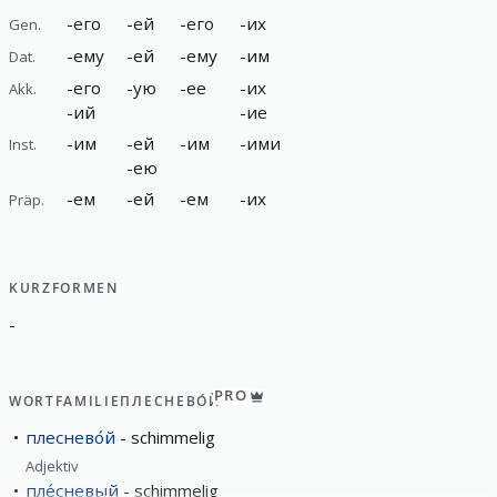
-
его
-
ей
-
его
-
их
Gen.
-
ему
-
ей
-
ему
-
им
Dat.
-
его
-
ую
-
ее
-
их
Akk.
-
ий
-
ие
-
им
-
ей
-
им
-
ими
Inst.
-
ею
-
ем
-
ей
-
ем
-
их
Präp.
KURZFORMEN
-
PRO
WORTFAMILIE
ПЛЕСНЕВО́Й
плеснево́й
schimmelig
Adjektiv
пле́сневый
schimmelig