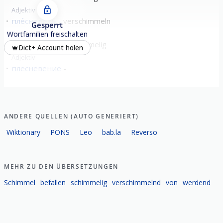
Adjektiv
пле́сневеть
verschimmeln
Gesperrt
Verb
unvollendet
Wortfamilien freischalten
пле́сневелый
schimmelig
Dict+ Account holen
Adjektiv
плесневение
ANDERE QUELLEN (AUTO GENERIERT)
Wiktionary
PONS
Leo
bab.la
Reverso
MEHR ZU DEN ÜBERSETZUNGEN
Schimmel
befallen
schimmelig
verschimmelnd
von
werdend