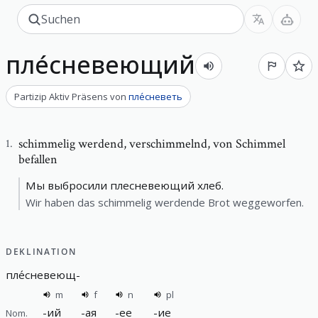
пле́сневеющий
Partizip Aktiv Präsens
von
пле́сневеть
schimmelig werdend
,
verschimmelnd, von Schimmel
1
.
befallen
Мы выбросили плесневеющий хлеб.
Wir haben das schimmelig werdende Brot weggeworfen.
DEKLINATION
пле́сневеющ
-
m
f
n
pl
-
ий
-
ая
-
ее
-
ие
Nom.