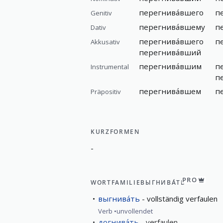
перегнива́вшего
п
Genitiv
перегнива́вшему
п
Dativ
перегнива́вшего
п
Akkusativ
перегнива́вший
перегнива́вшим
п
Instrumental
п
перегнива́вшем
п
Präpositiv
KURZFORMEN
-
PRO
WORTFAMILIE
ВЫГНИВА́ТЬ
выгнива́ть
vollständig verfaulen
Verb
unvollendet
догнива́ть
verfaulen