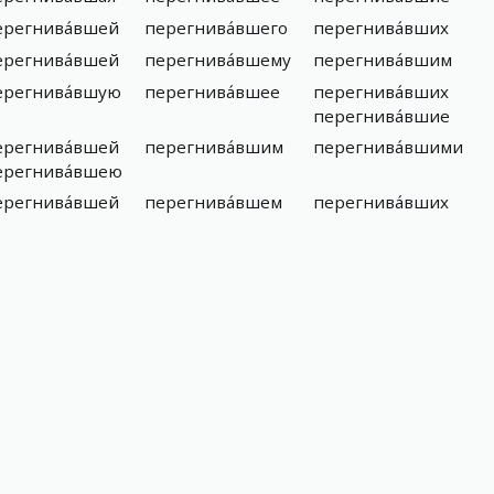
ерегнива́вшей
перегнива́вшего
перегнива́вших
ерегнива́вшей
перегнива́вшему
перегнива́вшим
ерегнива́вшую
перегнива́вшее
перегнива́вших
перегнива́вшие
ерегнива́вшей
перегнива́вшим
перегнива́вшими
ерегнива́вшею
ерегнива́вшей
перегнива́вшем
перегнива́вших