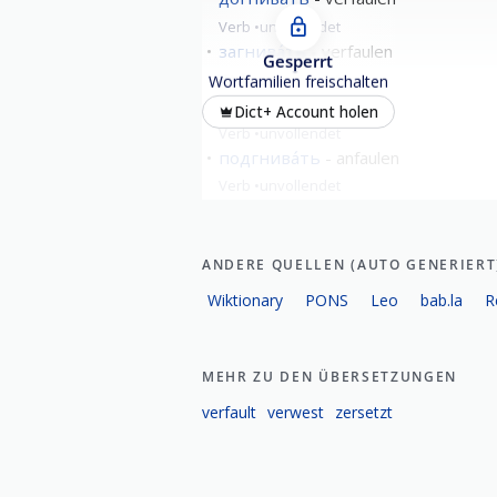
Verb
unvollendet
загнива́ть
verfaulen
Gesperrt
Verb
unvollendet
Wortfamilien freischalten
отгнива́ть
abfaulen
Dict+ Account holen
Verb
unvollendet
подгнива́ть
anfaulen
Verb
unvollendet
alle zeigen
ANDERE QUELLEN (AUTO GENERIERT
Wiktionary
PONS
Leo
bab.la
R
MEHR ZU DEN ÜBERSETZUNGEN
verfault
verwest
zersetzt