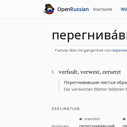
Open
Russian
Startseite
Wö
перегнива́
Partizip Aktiv Vergangenheit
von
перегни
verfault
,
verwest, zersetzt
1
.
Перегнивавшие листья обра
Die verwesten Blätter bildeten 
DEKLINATION
männlich
перегнива́вший
п
Nominativ