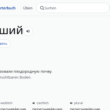
rterbuch
Üben
вший
ва́ть
зовали плодородную почву.
fruchtbaren Boden.
weiblich
sächlich
plural
ерегнива́вшая
перегнива́вшее
перегнива́вшие