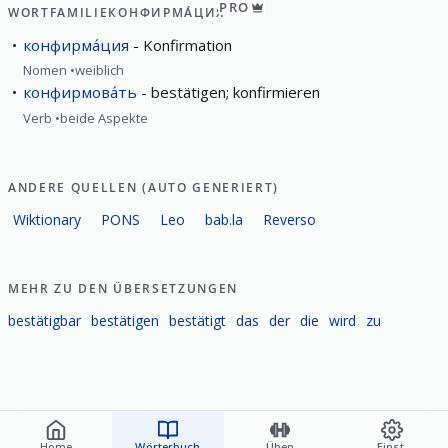
PRO
WORTFAMILIE
КОНФИРМА́ЦИЯ
конфирма́ция
Konfirmation
Nomen
weiblich
конфирмова́ть
bestätigen; konfirmieren
Verb
beide Aspekte
ANDERE QUELLEN (AUTO GENERIERT)
Wiktionary
PONS
Leo
bab.la
Reverso
MEHR ZU DEN ÜBERSETZUNGEN
bestätigbar
bestätigen
bestätigt
das
der
die
wird
zu
Home
Wörterbuch
Üben
Einst.