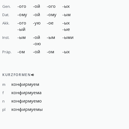
-
ого
-
ой
-
ого
-
ых
Gen.
-
ому
-
ой
-
ому
-
ым
Dat.
-
ого
-
ую
-
ое
-
ых
Akk.
-
ый
-
ые
-
ым
-
ой
-
ым
-
ыми
Inst.
-
ою
-
ом
-
ой
-
ом
-
ых
Präp.
KURZFORMEN
конфирмуем
m
конфирмуема
f
конфирмуемо
n
конфирмуемы
pl