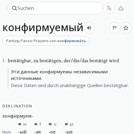
конфирмуемый
Partizip Passiv Präsens
von
конфирмова́ть
bestätigbar
,
zu bestätigen, der/die/das bestätigt wird
1
.
Эти данные конфирмуемы независимыми
источниками.
Diese Daten sind durch unabhängige Quellen bestätigbar.
DEKLINATION
конфирмуем
-
m
f
n
pl
-
ый
-
ая
-
ое
-
ые
Nom.