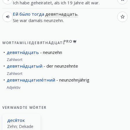
Ich habe geheiratet, als ich 19 Jahre alt war.
Ей
бы́ло
тогда
девятнадцать
.
Sie war damals neunzehn.
PRO
WORTFAMILIE
ДЕВЯТНА́ДЦАТЬ
девятна́дцать
neunzehn
Zahlwort
девятна́дцатый
der neunzehnte
Zahlwort
девятнадцатиле́тний
neunzehnjährig
Adjektiv
VERWANDTE WÖRTER
деся́ток
Zehn; Dekade