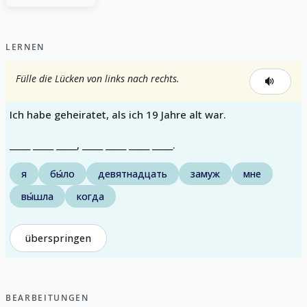
LERNEN
Fülle die Lücken von links nach rechts.
Ich habe geheiratet, als ich 19 Jahre alt war.
_____ _____ _____, _____ _____ _____ _____.
я
бы́ло
девятнадцать
замуж
мне
вы́шла
когда
überspringen
BEARBEITUNGEN