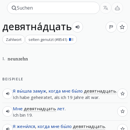
девятна́дцать
Zahlwort
selten genutzt
(#
8541
)
neunzehn
1
.
BEISPIELE
Я
вы́шла
замуж
,
когда
мне
бы́ло
девятнадцать
.
Ich habe geheiratet, als ich 19 Jahre alt war.
Мне
девятнадцать
лет
.
Ich bin 19.
Я
жени́лся
,
когда
мне
бы́ло
девятнадцать
.