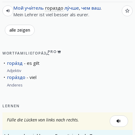
Мой
учи́тель
гораздо
лу́чше
,
чем
ваш
.
Mein Lehrer ist viel besser als eurer.
alle zeigen
PRO
WORTFAMILIE
ГОРА́ЗД
гора́зд
es gilt
Adjektiv
гора́здо
viel
Anderes
LERNEN
Fülle die Lücken von links nach rechts.