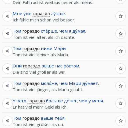
Dein Fahrrad ist weitaus neuer als meins.
Мне
уже
гораздо
лу́чше
.
Ich fühle mich schon viel besser.
Том
гораздо
ста́рше
,
чем
я
ду́мал
.
Tom ist viel älter, als ich dachte.
Том
гораздо
ниже
Мэри
.
Tom ist viel kleiner als Maria.
Они
гораздо
выше
нас
ро́стом
.
Die sind viel größer als wir.
Том
гораздо
моло́же
,
чем
Мэри
ду́мает
.
Tom ist viel jünger, als Maria glaubt.
У
него
гораздо
больше
де́нег
,
чем
у
меня
.
Er hat viel mehr Geld als ich.
Том
гораздо
выше
тебя
.
Tom ist viel größer als du.