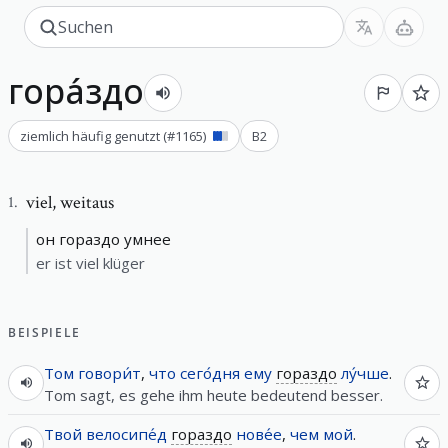
гора́здо
ziemlich häufig genutzt
(#
1165
)
B2
viel
,
weitaus
1
.
он гораздо умнее
er ist viel klüger
BEISPIELE
Том
говори́т
,
что
сего́дня
ему
гораздо
лу́чше
.
Tom sagt, es gehe ihm heute bedeutend besser.
Твой
велосипе́д
гораздо
нове́е
,
чем
мой
.