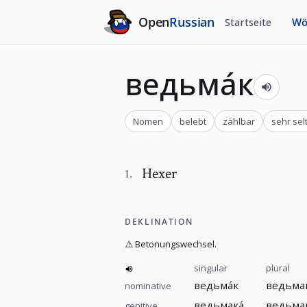
Open
Russian
Startseite
Wö
ведьма́к
Nomen
belebt
zählbar
sehr sel
Hexer
1
.
DEKLINATION
⚠️
Betonungswechsel.
singular
plural
ведьма́к
ведьмак
nominative
ведьмака́
ведьмак
genitive