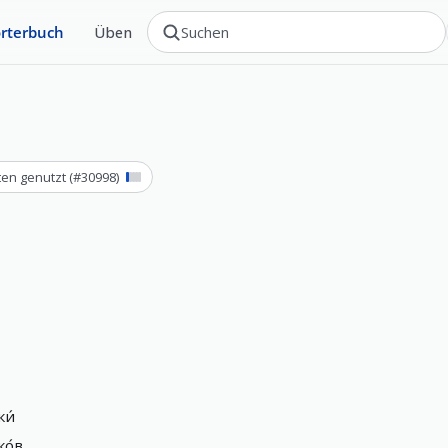
rterbuch
Üben
ten genutzt
(#
30998
)
и́
о́в