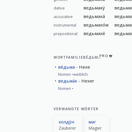
ведьмаку́
ведьмак
dative
ведьмака́
ведьмак
accusative
ведьмако́м
ведьмак
instrumental
ведьмаке́
ведьмак
prepositional
PRO
WORTFAMILIE
ВЕ́ДЬМА
ве́дьма
Hexe
Nomen
weiblich
ведьма́к
Hexer
Nomen
VERWANDTE WÖRTER
колду́н
маг
Zauberer
Magier