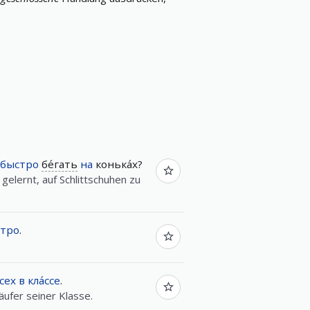
быстро
бе́гать
на
конька́х?
 gelernt, auf Schlittschuhen zu
тро
.
сех
в
кла́ссе
.
äufer seiner Klasse.