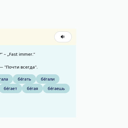
“ – „Fast immer.“
 — "Почти всегда".
́гала
бе́гать
бе́гали
бе́гает
бе́гая
бе́гаешь