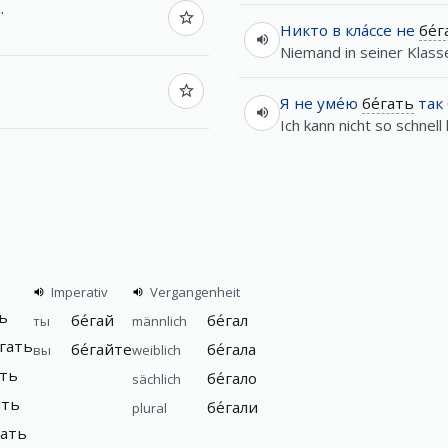
м
.
Никто
в
кла́ссе
не
бе́
Niemand in seiner Klasse 
Я
не
уме́ю
бе́гать
так
Ich kann nicht so schnell 
Imperativ
Vergangenheit
ть
бе́гай
бе́гал
ты
männlich
́гать
бе́гайте
бе́гала
вы
weiblich
ать
бе́гало
sächlich
ать
бе́гали
plural
гать