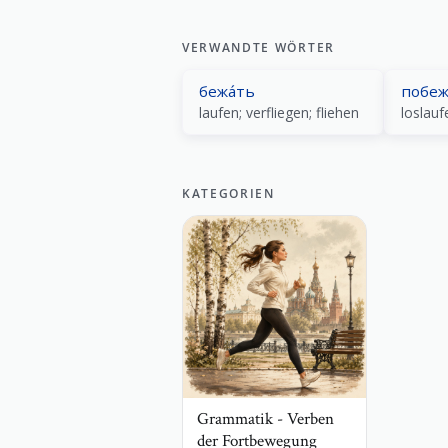
VERWANDTE WÖRTER
бежа́ть
побеж
laufen; verfliegen; fliehen
loslauf
KATEGORIEN
Grammatik - Verben
der Fortbewegung