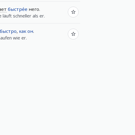
гает
быстре́е
него.
läuft schneller als er.
быстро
,
как
он
.
laufen wie er.