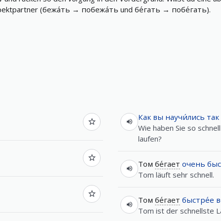
pektpartner
(
бежа́ть
→
побежа́ть
und
бе́гать
→
побе́гать
).
Как
вы
научи́лись
так
Wie haben Sie so schnell
laufen?
Том
бе́гает
очень
быс
Tom läuft sehr schnell.
Том
бе́гает
быстре́е
в
Tom ist der schnellste L