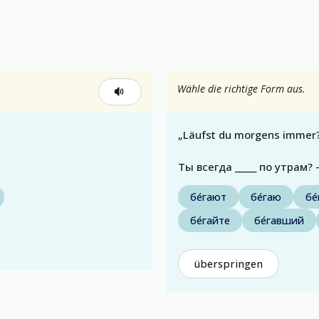
Wähle die richtige Form aus.
„Läufst du morgens immer?
Ты всегда _____ по утрам?
бе́гают
бе́гаю
бе
бе́гайте
бе́гавший
überspringen