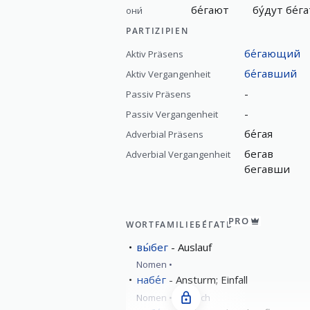
бе́гают
бу́дут
бе́г
они́
PARTIZIPIEN
бе́гающий
Aktiv Präsens
бе́гавший
Aktiv Vergangenheit
-
Passiv Präsens
-
Passiv Vergangenheit
бе́гая
Adverbial Präsens
бегав
Adverbial Vergangenheit
бегавши
PRO
WORTFAMILIE
БЕ́ГАТЬ
вы́бег
Auslauf
Nomen
набе́г
Ansturm; Einfall
Nomen
männlich