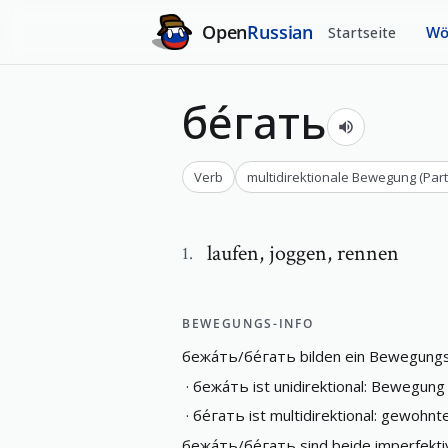
Open
Russian
Startseite
Wö
бе́гать
Verb
multidirektionale Bewegung
(
Par
laufen
,
joggen, rennen
1
.
BEWEGUNGS-INFO
бежа́ть
/
бе́гать
bilden ein Bewegung
·
бежа́ть
ist unidirektional: Bewegung
·
бе́гать
ist multidirektional: gewohn
бежа́ть
/
бе́гать
sind beide imperfekt