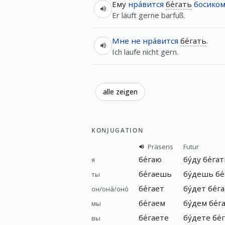
Ему
нра́вится
бе́гать
босико
Er läuft gerne barfuß.
Мне
не
нра́вится
бе́гать
.
Ich laufe nicht gern.
alle zeigen
KONJUGATION
Präsens
Futur
бе́гаю
бу́ду
бе́га
я
бе́гаешь
бу́дешь
бе
ты
бе́гает
бу́дет
бе́г
он/она́/оно́
бе́гаем
бу́дем
бе́г
мы
бе́гаете
бу́дете
бе́
вы