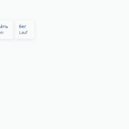
а́ть
бег
en
Lauf