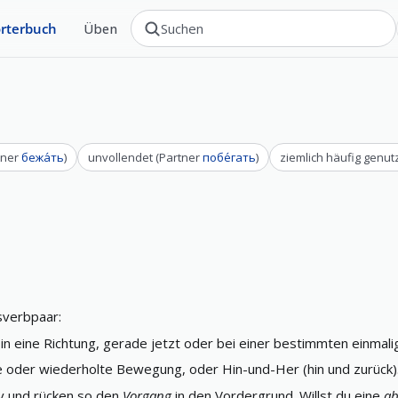
rterbuch
Üben
tner
бежа́ть
)
unvollendet
(
Partner
побе́гать
)
ziemlich häufig genut
sverbpaar:
 in eine Richtung, gerade jetzt oder bei einer bestimmten einmali
te oder wiederholte Bewegung, oder Hin-und-Her (hin und zurück)
iv und rücken so den
Vorgang
in den Vordergrund. Willst du eine
ab