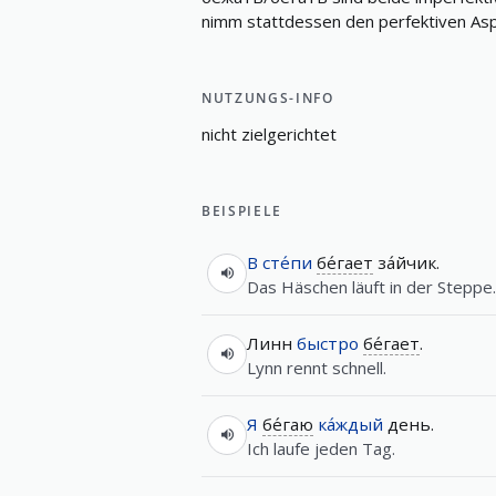
nimm stattdessen den perfektiven As
NUTZUNGS-INFO
n
i
c
h
t
z
i
e
l
g
e
r
i
c
h
t
e
t
BEISPIELE
В
сте́пи
бе́гает
за́йчик.
Das Häschen läuft in der Steppe.
Линн
быстро
бе́гает
.
Lynn rennt schnell.
Я
бе́гаю
ка́ждый
день.
Ich laufe jeden Tag.