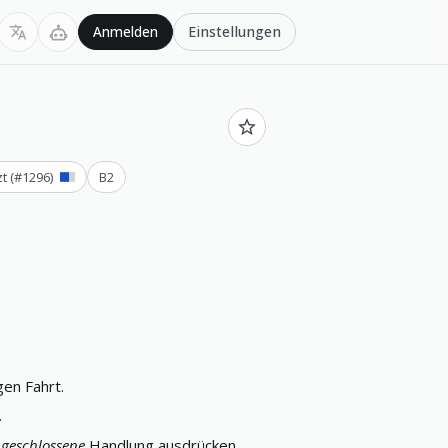
Einstellungen
Anmelden
zt
(#
1296
)
B2
gen Fahrt.
.
geschlossene
Handlung ausdrücken,