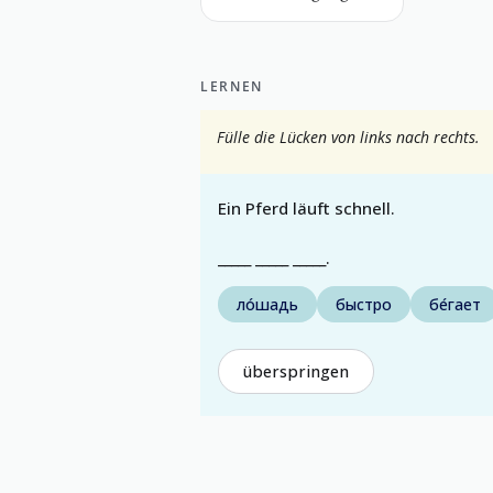
LERNEN
Fülle die Lücken von links nach rechts.
Ein Pferd läuft schnell.
_____ _____ _____.
ло́шадь
быстро
бе́гает
überspringen