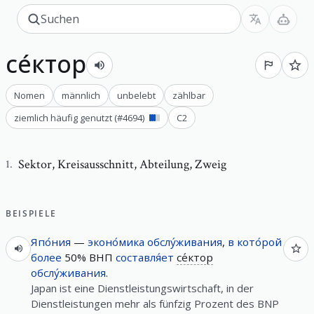
се́ктор
Nomen
männlich
unbelebt
zählbar
ziemlich häufig genutzt
(#
4694
)
C2
Sektor
,
Kreisausschnitt, Abteilung, Zweig
1
.
BEISPIELE
Япо́ния
—
эконо́мика
обслу́живания
,
в
кото́рой
более
50% ВНП
составля́ет
се́ктор
обслу́живания
.
Japan ist eine Dienstleistungswirtschaft, in der
Dienstleistungen mehr als fünfzig Prozent des BNP