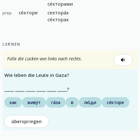
се́кторами
се́кторе
сектора́х
prep.
се́кторах
LERNEN
Fülle die Lücken von links nach rechts.
Wie leben die Leute in Gaza?
_____ _____ _____ _____ _____ _____?
как
живу́т
га́за
в
лю́ди
се́кторе
überspringen