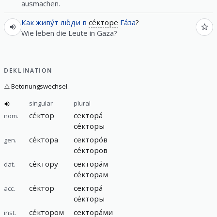
ausmachen.
Как
живу́т
лю́ди
в
се́кторе
Га́за
?
Wie leben die Leute in Gaza?
DEKLINATION
⚠️
Betonungswechsel.
singular
plural
се́ктор
сектора́
nom.
се́кторы
се́ктора
секторо́в
gen.
се́кторов
се́ктору
сектора́м
dat.
се́кторам
се́ктор
сектора́
acc.
се́кторы
се́ктором
сектора́ми
inst.