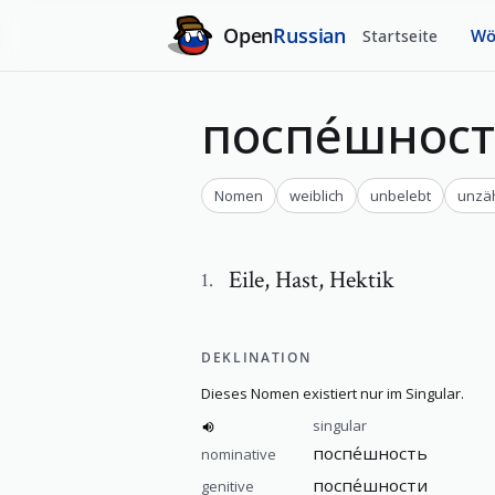
Open
Russian
Startseite
Wö
поспе́шнос
Nomen
weiblich
unbelebt
unzä
Eile
,
Hast, Hektik
1
.
DEKLINATION
Dieses Nomen existiert nur im Singular.
singular
поспе́шность
nominative
поспе́шности
genitive