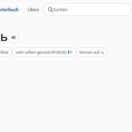
rterbuch
Üben
ть
hlbar
sehr selten genutzt
(#
16520
)
Nomen auf -ь