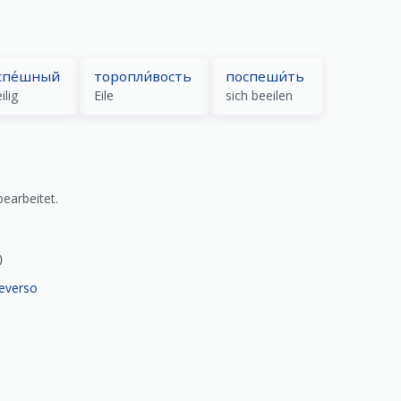
спе́шный
торопли́вость
поспеши́ть
ilig
Eile
sich beeilen
earbeitet.
)
everso