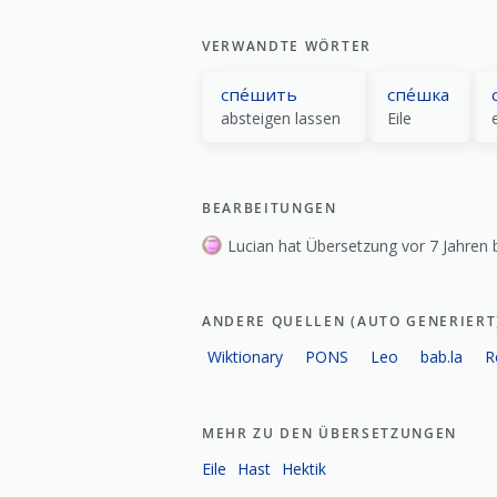
VERWANDTE WÖRTER
спе́шить
спе́шка
absteigen lassen
Eile
e
BEARBEITUNGEN
Lucian hat Übersetzung vor 7 Jahren b
ANDERE QUELLEN (AUTO GENERIERT
Wiktionary
PONS
Leo
bab.la
R
MEHR ZU DEN ÜBERSETZUNGEN
Eile
Hast
Hektik