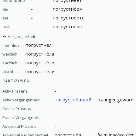
он/она́/оно́
-
погрустне́ем
мы
-
погрустне́ете
вы
-
погрустне́ют
они́
Vergangenheit
погрустне́л
männlich
погрустне́ла
weiblich
погрустне́ло
sächlich
погрустне́ли
plural
PARTIZIPIEN
-
Aktiv Präsens
погрустне́вший
trauriger geworde
Aktiv Vergangenheit
-
Passiv Präsens
-
Passiv Vergangenheit
-
Adverbial Präsens
погрустне́в
beim machen (Verg
Adverbial Vergangenheit