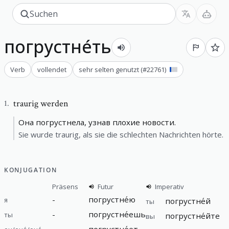
погрустне́ть
Verb
vollendet
sehr selten genutzt
(#
22761
)
traurig werden
1
.
Она погрустнела, узнав плохие новости.
Sie wurde traurig, als sie die schlechten Nachrichten hörte.
KONJUGATION
Präsens
Futur
Imperativ
-
погрустне́ю
я
погрустне́й
ты
-
погрустне́ешь
ты
погрустне́йте
вы
-
погрустне́ет