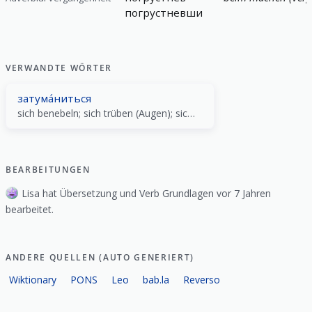
погрустневши
VERWANDTE WÖRTER
затума́ниться
sich benebeln; sich trüben (Augen); sich trüben (Verstand)
BEARBEITUNGEN
Lisa hat Übersetzung und Verb Grundlagen vor 7 Jahren
bearbeitet.
ANDERE QUELLEN (AUTO GENERIERT)
Wiktionary
PONS
Leo
bab.la
Reverso