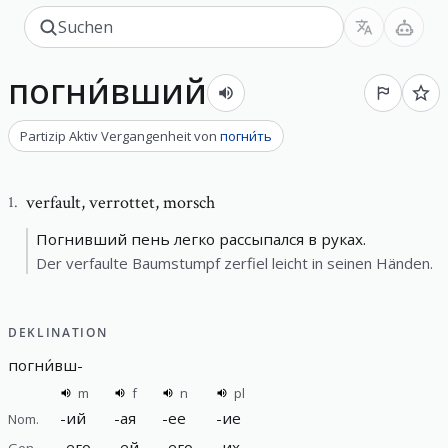
погни́вший
Partizip Aktiv Vergangenheit
von
погни́ть
verfault
,
verrottet, morsch
1
.
Погнивший пень легко рассыпался в руках.
Der verfaulte Baumstumpf zerfiel leicht in seinen Händen.
DEKLINATION
погни́вш
-
m
f
n
pl
-
ий
-
ая
-
ее
-
ие
Nom.
-
его
-
ей
-
его
-
их
Gen.