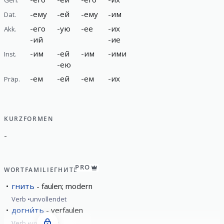
-
ему
-
ей
-
ему
-
им
Dat.
-
его
-
ую
-
ее
-
их
Akk.
-
ий
-
ие
-
им
-
ей
-
им
-
ими
Inst.
-
ею
-
ем
-
ей
-
ем
-
их
Präp.
KURZFORMEN
-
PRO
WORTFAMILIE
ГНИТЬ
гнить
faulen; modern
Verb
unvollendet
догни́ть
verfaulen
Verb
vollendet