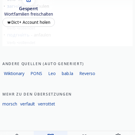
загни́ть
verfaulen
Gesperrt
Verb
vollendet
Wortfamilien freischalten
погни́ть
verfaulen
Dict+ Account holen
Verb
vollendet
подгни́ть
anfaulen
Verb
vollendet
alle zeigen
ANDERE QUELLEN (AUTO GENERIERT)
Wiktionary
PONS
Leo
bab.la
Reverso
MEHR ZU DEN ÜBERSETZUNGEN
morsch
verfault
verrottet