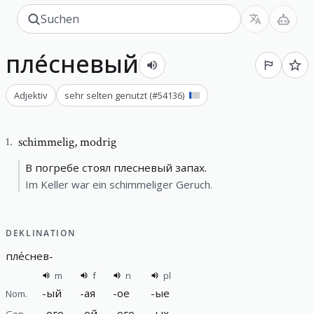
пле́сневый
Adjektiv
sehr selten genutzt
(#
54136
)
schimmelig
,
modrig
1
.
В погребе стоял плесневый запах.
Im Keller war ein schimmeliger Geruch.
DEKLINATION
пле́снев
-
m
f
n
pl
-
ый
-
ая
-
ое
-
ые
Nom.
-
ого
-
ой
-
ого
-
ых
Gen.