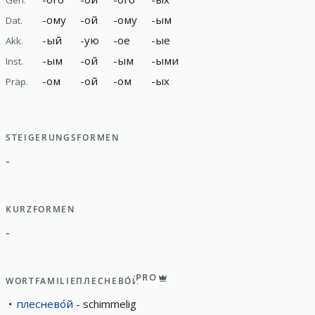
-
ому
-
ой
-
ому
-
ым
Dat.
-
ый
-
ую
-
ое
-
ые
Akk.
-
ым
-
ой
-
ым
-
ыми
Inst.
-
ом
-
ой
-
ом
-
ых
Präp.
STEIGERUNGSFORMEN
-
KURZFORMEN
-
PRO
WORTFAMILIE
ПЛЕСНЕВО́Й
плеснево́й
schimmelig