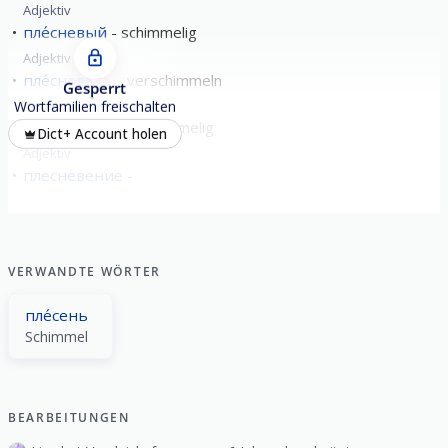
Adjektiv
пле́сневый
schimmelig
Adjektiv
пле́сневеть
verschimmeln
Gesperrt
Verb
unvollendet
Wortfamilien freischalten
пле́сневелый
schimmelig
Dict+ Account holen
Adjektiv
плесневение
VERWANDTE WÖRTER
пле́сень
Schimmel
BEARBEITUNGEN