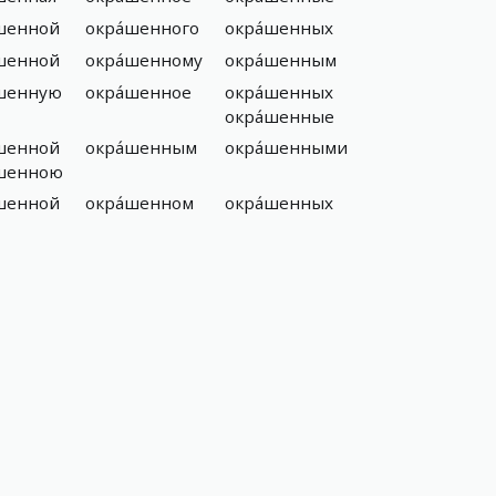
́шенной
окра́шенного
окра́шенных
́шенной
окра́шенному
окра́шенным
́шенную
окра́шенное
окра́шенных
окра́шенные
́шенной
окра́шенным
окра́шенными
́шенною
́шенной
окра́шенном
окра́шенных