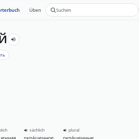
rterbuch
Üben
й
ить
lich
sächlich
plural
шенная
окра́шенное
окра́шенные