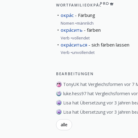
PRO
WORTFAMILIE
ОКРА́С
окра́с
Färbung
Nomen
männlich
окра́сить
färben
Verb
vollendet
окра́ситься
sich färben lassen
Verb
unvollendet
BEARBEITUNGEN
TonyUK hat Vergleichsformen vor 7 M
luke.hess97 hat Vergleichsformen vor 
Lisa hat Übersetzung vor 3 Jahren bea
Lisa hat Übersetzung vor 3 Jahren bea
alle