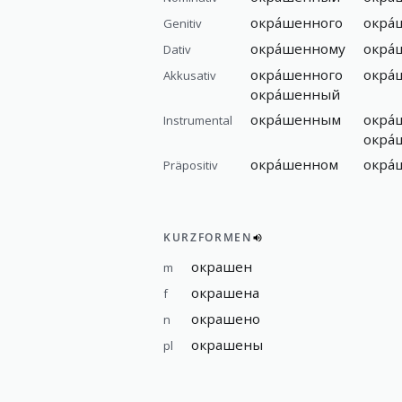
окра́шенного
окра
Genitiv
окра́шенному
окра
Dativ
окра́шенного
окра
Akkusativ
окра́шенный
окра́шенным
окра
Instrumental
окра
окра́шенном
окра
Präpositiv
KURZFORMEN
окрашен
m
окрашена
f
окрашено
n
окрашены
pl