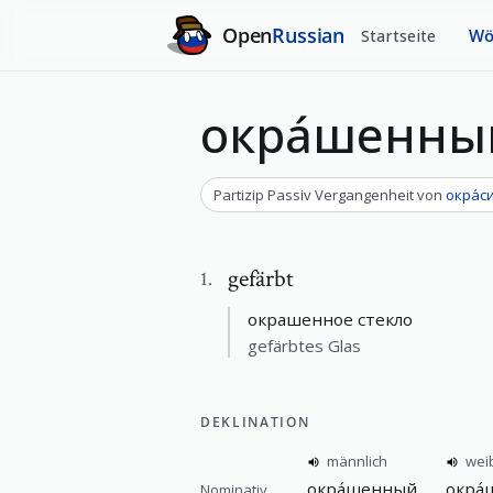
Open
Russian
Startseite
Wö
окра́шенны
Partizip Passiv Vergangenheit
von
окра́с
gefärbt
1
.
окрашенное стекло
gefärbtes Glas
DEKLINATION
männlich
weib
окра́шенный
окра́
Nominativ