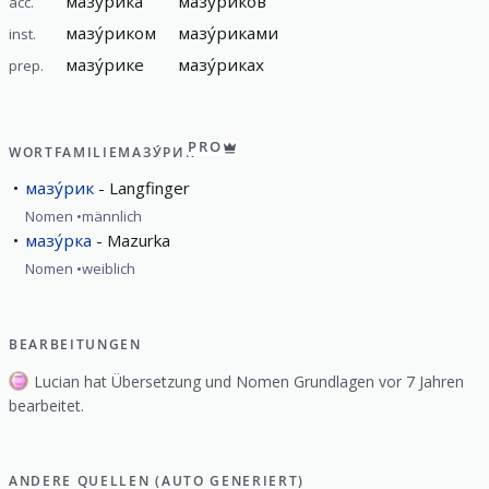
мазу́рика
мазу́риков
acc.
мазу́риком
мазу́риками
inst.
мазу́рике
мазу́риках
prep.
PRO
WORTFAMILIE
МАЗУ́РИК
мазу́рик
Langfinger
Nomen
männlich
мазу́рка
Mazurka
Nomen
weiblich
BEARBEITUNGEN
Lucian hat Übersetzung und Nomen Grundlagen vor 7 Jahren
bearbeitet.
ANDERE QUELLEN (AUTO GENERIERT)