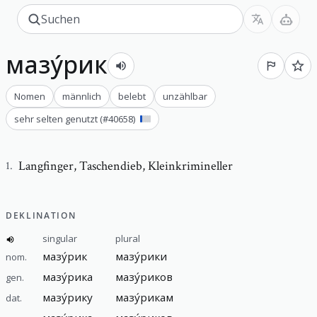
мазу́рик
Nomen
männlich
belebt
unzählbar
sehr selten genutzt
(#
40658
)
Langfinger
,
Taschendieb, Kleinkrimineller
1
.
DEKLINATION
singular
plural
мазу́рик
мазу́рики
nom.
мазу́рика
мазу́риков
gen.
мазу́рику
мазу́рикам
dat.