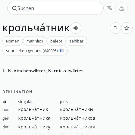
крольча́тник
Nomen
männlich
belebt
zählbar
sehr selten genutzt
(#
40095
)
Kaninchenwärter
,
Karnickelwärter
1
.
DEKLINATION
singular
plural
крольча́тник
крольча́тники
nom.
крольча́тника
крольча́тников
gen.
крольча́тнику
крольча́тникам
dat.