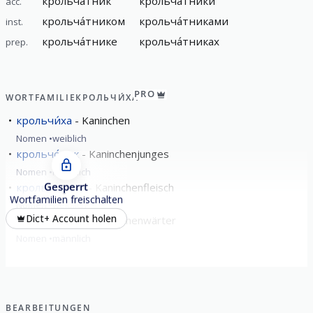
крольча́тник
крольча́тники
acc.
крольча́тником
крольча́тниками
inst.
крольча́тнике
крольча́тниках
prep.
PRO
WORTFAMILIE
КРОЛЬЧИ́ХА
крольчи́ха
Kaninchen
Nomen
weiblich
крольчо́нок
Kaninchenjunges
Nomen
männlich
Gesperrt
крольча́тина
Kaninchenfleisch
Wortfamilien freischalten
Nomen
weiblich
Dict+ Account holen
крольча́тник
Kaninchenwärter
Nomen
männlich
BEARBEITUNGEN