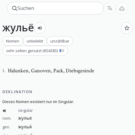
жульё
Nomen
unbelebt
unzählbar
sehr selten genutzt
(#
24283
)
Halunken
,
Ganoven, Pack, Diebsgesinde
1
.
DEKLINATION
Dieses Nomen existiert nur im Singular.
singular
жульё
nom.
жулья́
gen.