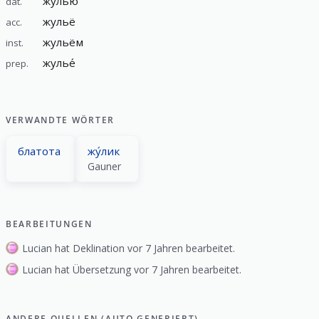
жулью́
dat.
жульё
acc.
жульём
inst.
жулье́
prep.
VERWANDTE WÖRTER
блатота
жу́лик
Gauner
BEARBEITUNGEN
Lucian hat Deklination vor 7 Jahren bearbeitet.
Lucian hat Übersetzung vor 7 Jahren bearbeitet.
ANDERE QUELLEN (AUTO GENERIERT)