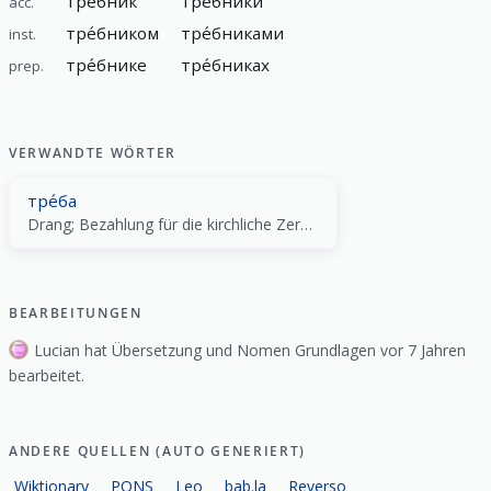
тре́бник
тре́бники
acc.
тре́бником
тре́бниками
inst.
тре́бнике
тре́бниках
prep.
VERWANDTE WÖRTER
тре́ба
Drang; Bezahlung für die kirchliche Zeremonie; Notdurft; Forderung
BEARBEITUNGEN
Lucian hat Übersetzung und Nomen Grundlagen vor 7 Jahren
bearbeitet.
ANDERE QUELLEN (AUTO GENERIERT)
Wiktionary
PONS
Leo
bab.la
Reverso