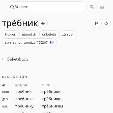
тре́бник
Nomen
männlich
unbelebt
zählbar
sehr selten genutzt
(#
56265
)
Gebetsbuch
1
.
DEKLINATION
singular
plural
тре́бник
тре́бники
nom.
тре́бника
тре́бников
gen.
тре́бнику
тре́бникам
dat.