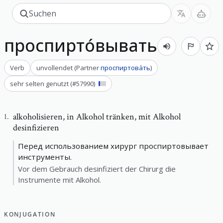
проспирто́вывать
Verb
unvollendet
(
Partner
проспиртова́ть
)
sehr selten genutzt
(#
57990
)
alkoholisieren
,
in Alkohol tränken, mit Alkohol
1
.
desinfizieren
Перед использованием хирург проспиртовывает
инструменты.
Vor dem Gebrauch desinfiziert der Chirurg die
Instrumente mit Alkohol.
KONJUGATION