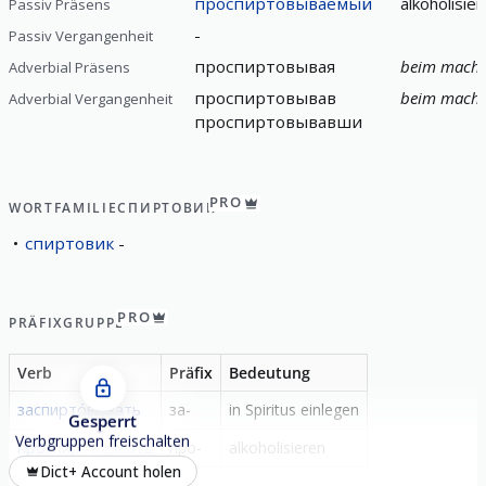
проспиртовываемый
alkoholisie
Passiv Präsens
-
Passiv Vergangenheit
проспиртовывая
beim mache
Adverbial Präsens
проспиртовывав
beim mache
Adverbial Vergangenheit
проспиртовывавши
PRO
WORTFAMILIE
СПИРТОВИК
спиртовик
PRO
PRÄFIXGRUPPE
Verb
Präfix
Bedeutung
заспирто́вывать
за-
in Spiritus einlegen
Gesperrt
Verbgruppen freischalten
проспирто́вывать
про-
alkoholisieren
Dict+ Account holen