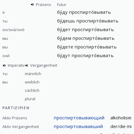
Präsens
Futur
бу́ду проспирто́вывать
я
бу́дешь проспирто́вывать
ты
бу́дет проспирто́вывать
он/она́/оно́
бу́дем проспирто́вывать
мы
бу́дете проспирто́вывать
вы
бу́дут проспирто́вывать
они́
Imperativ
Vergangenheit
ты
männlich
вы
weiblich
sächlich
plural
PARTIZIPIEN
проспиртовывающий
alkoholisie
Aktiv Präsens
проспиртовывавший
der/die mit
Aktiv Vergangenheit