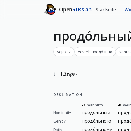
Open
Russian
Startseite
Wö
продо́льны
Adjektiv
Adverb
продо́льно
sehr s
Längs-
1
.
DEKLINATION
männlich
weib
продо́льный
продо
Nominativ
продо́льного
продо
Genitiv
продо́льному
продо
Dativ