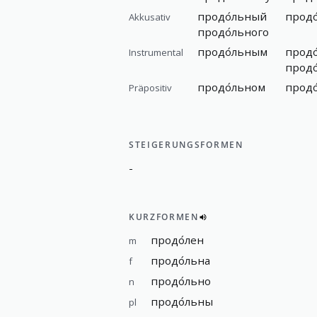
продо́льный
продо
Akkusativ
продо́льного
продо́льным
продо
Instrumental
продо
продо́льном
продо
Präpositiv
STEIGERUNGSFORMEN
-
KURZFORMEN
продо́лен
m
продо́льна
f
продо́льно
n
продо́льны
pl