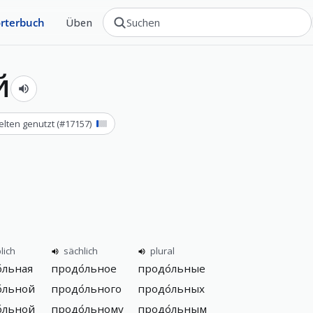
rterbuch
Üben
й
elten genutzt
(#
17157
)
lich
sächlich
plural
́льная
продо́льное
продо́льные
́льной
продо́льного
продо́льных
́льной
продо́льному
продо́льным