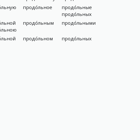
́льную
продо́льное
продо́льные
продо́льных
́льной
продо́льным
продо́льными
́льною
́льной
продо́льном
продо́льных