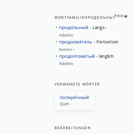
PRO
WORTFAMILIE
ПРОДО́ЛЬНЫЙ
продо́льный
Längs-
Adjektiv
продолжа́тель
Fortsetzer
Nomen
продолгова́тый
länglich
Adjektiv
VERWANDTE WÖRTER
попере́чный
Quer-
BEARBEITUNGEN