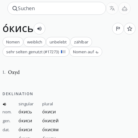
о́кись
Nomen
weiblich
unbelebt
zählbar
sehr selten genutzt
(#
17273
)
Nomen auf -ь
Oxyd
1
.
DEKLINATION
singular
plural
о́кись
о́киси
nom.
о́киси
о́кисей
gen.
о́киси
о́кисям
dat.