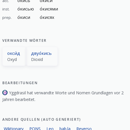
о́кись
о́киси
acc.
о́кисью
о́кисями
inst.
о́киси
о́кисях
prep.
VERWANDTE WÖRTER
окси́д
двуо́кись
Oxyd
Dioxid
BEARBEITUNGEN
Yggdrasil hat verwandte Worte und Nomen Grundlagen vor 2
Jahren bearbeitet.
ANDERE QUELLEN (AUTO GENERIERT)
Wiktionary
PONS
Leo
bab.la
Reverso