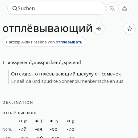
отплёвывающий
Partizip Aktiv Präsens
von
отплёвывать
ausspeiend
,
ausspuckend, speiend
1
.
Он сидел, отплёвывающий шелуху от семечек.
Er saß da und spuckte Sonnenblumenkernschalen aus.
DEKLINATION
отплёвывающ
-
m
f
n
pl
-
ий
-
ая
-
ее
-
ие
Nom.
-
его
-
ей
-
его
-
их
Gen.