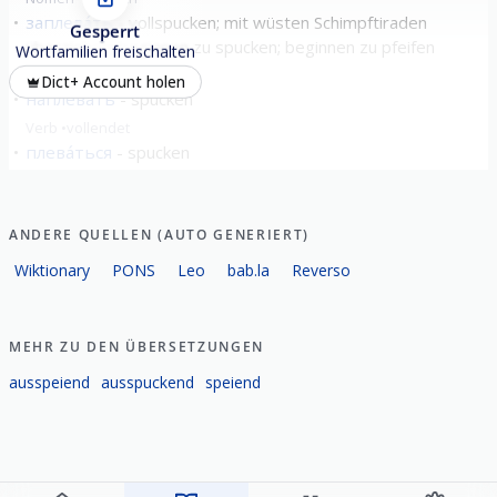
заплева́ть
vollspucken; mit wüsten Schimpftiraden
Gesperrt
überziehen; beginnen zu spucken; beginnen zu pfeifen
Wortfamilien freischalten
Verb
vollendet
Dict+ Account holen
наплева́ть
spucken
Verb
vollendet
плева́ться
spucken
Verb
unvollendet
alle zeigen
ANDERE QUELLEN (AUTO GENERIERT)
Wiktionary
PONS
Leo
bab.la
Reverso
MEHR ZU DEN ÜBERSETZUNGEN
ausspeiend
ausspuckend
speiend