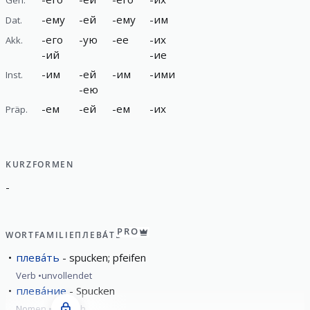
-
ему
-
ей
-
ему
-
им
Dat.
-
его
-
ую
-
ее
-
их
Akk.
-
ий
-
ие
-
им
-
ей
-
им
-
ими
Inst.
-
ею
-
ем
-
ей
-
ем
-
их
Präp.
KURZFORMEN
-
PRO
WORTFAMILIE
ПЛЕВА́ТЬ
плева́ть
spucken; pfeifen
Verb
unvollendet
плева́ние
Spucken
Nomen
sächlich