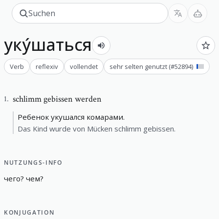
уку́шаться
Verb
reflexiv
vollendet
sehr selten genutzt
(#
52894
)
schlimm gebissen werden
1
.
Ребенок укушался комарами.
Das Kind wurde von Mücken schlimm gebissen.
NUTZUNGS-INFO
чего
?
чем
?
KONJUGATION