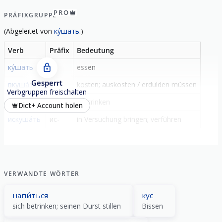
PRO
PRÄFIXGRUPPE
(
Abgeleitet von
ку́шать
.)
Verb
Präfix
Bedeutung
ку́шать
-
essen
Gesperrt
вкуша́ть
в-
kosten; auskosten / erdulden müssen
Verbgruppen freischalten
вы́кушать
вы-
austrinken
Dict+ Account holen
искуша́ть
ис-
in Versuchung bringen; verführen
VERWANDTE WÖRTER
напи́ться
кус
sich betrinken; seinen Durst stillen
Bissen