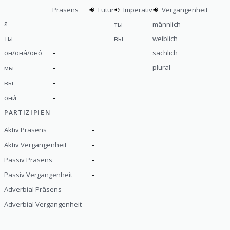
Präsens
Futur
Imperativ
Vergangenheit
-
я
ты
männlich
-
ты
вы
weiblich
-
он/она́/оно́
sächlich
-
plural
мы
-
вы
-
они́
PARTIZIPIEN
-
Aktiv Präsens
-
Aktiv Vergangenheit
-
Passiv Präsens
-
Passiv Vergangenheit
-
Adverbial Präsens
-
Adverbial Vergangenheit