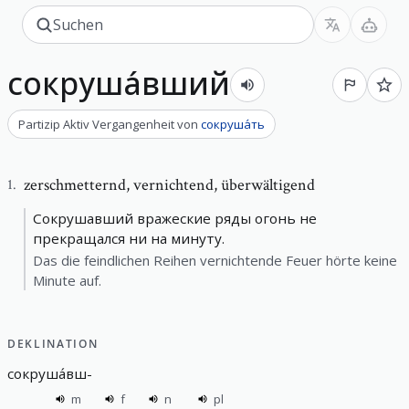
сокруша́вший
Partizip Aktiv Vergangenheit
von
сокруша́ть
zerschmetternd
,
vernichtend, überwältigend
1
.
Сокрушавший вражеские ряды огонь не
прекращался ни на минуту.
Das die feindlichen Reihen vernichtende Feuer hörte keine
Minute auf.
DEKLINATION
сокруша́вш
-
m
f
n
pl