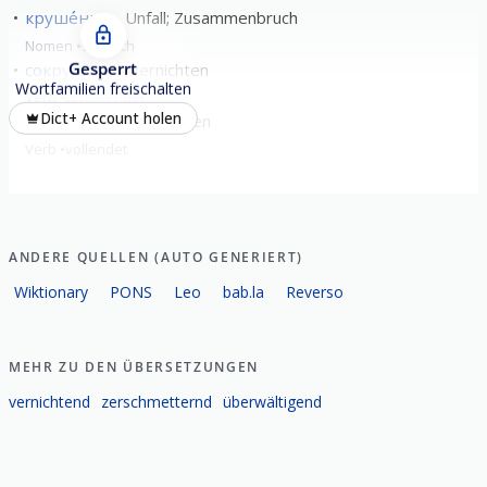
круше́ние
Unfall; Zusammenbruch
Nomen
sächlich
Gesperrt
сокруша́ть
vernichten
Wortfamilien freischalten
Verb
unvollendet
Dict+ Account holen
сокруши́ть
vernichten
Verb
vollendet
ANDERE QUELLEN (AUTO GENERIERT)
Wiktionary
PONS
Leo
bab.la
Reverso
MEHR ZU DEN ÜBERSETZUNGEN
vernichtend
zerschmetternd
überwältigend