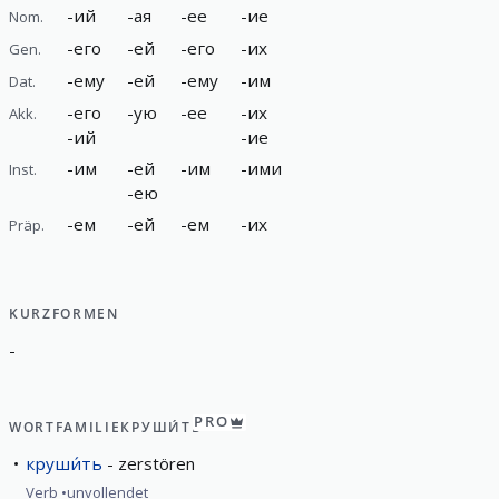
-
ий
-
ая
-
ее
-
ие
Nom.
-
его
-
ей
-
его
-
их
Gen.
-
ему
-
ей
-
ему
-
им
Dat.
-
его
-
ую
-
ее
-
их
Akk.
-
ий
-
ие
-
им
-
ей
-
им
-
ими
Inst.
-
ею
-
ем
-
ей
-
ем
-
их
Präp.
KURZFORMEN
-
PRO
WORTFAMILIE
КРУШИ́ТЬ
круши́ть
zerstören
Verb
unvollendet