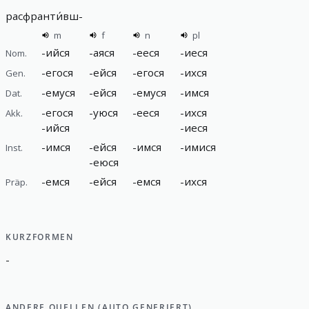
расфранти́вш
-
m
f
n
pl
-
ийся
-
аяся
-
ееся
-
иеся
Nom.
-
егося
-
ейся
-
егося
-
ихся
Gen.
-
емуся
-
ейся
-
емуся
-
имся
Dat.
-
егося
-
уюся
-
ееся
-
ихся
Akk.
-
ийся
-
иеся
-
имся
-
ейся
-
имся
-
имися
Inst.
-
еюся
-
емся
-
ейся
-
емся
-
ихся
Präp.
KURZFORMEN
-
ANDERE QUELLEN (AUTO GENERIERT)