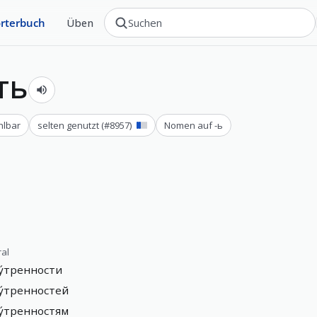
rterbuch
Üben
ть
hlbar
selten genutzt
(#
8957
)
Nomen auf -ь
ral
у́тренности
у́тренностей
у́тренностям