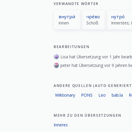
VERWANDTE WÖRTER
внутри́
чре́во
нутро́
innen
Schoß
Innerstes; 
BEARBEITUNGEN
Lisa hat Übersetzung vor 1 Jahr bearb
peter hat Übersetzung vor 9 Jahren be
ANDERE QUELLEN (AUTO GENERIERT
Wiktionary
PONS
Leo
bab.la
R
MEHR ZU DEN ÜBERSETZUNGEN
Inneres