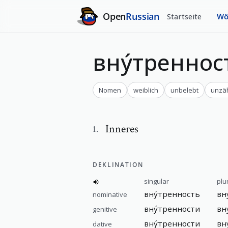
Open
Russian
Startseite
Wö
вну́треннос
Nomen
weiblich
unbelebt
unzä
Inneres
1
.
DEKLINATION
singular
plu
вну́тренность
вн
nominative
вну́тренности
вн
genitive
вну́тренности
вн
dative