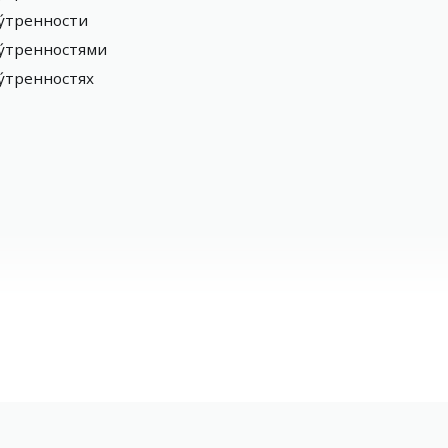
у́тренности
у́тренностями
у́тренностях