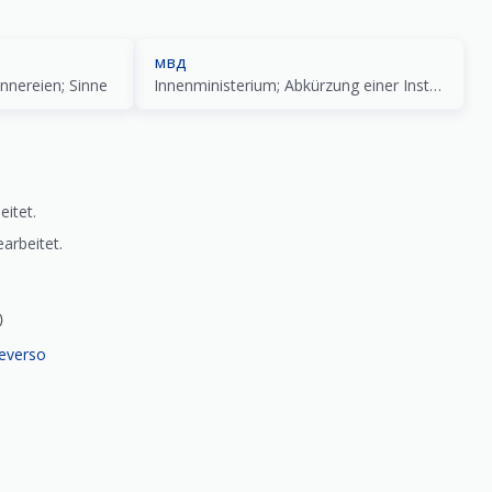
мвд
Innereien; Sinne
Innenministerium; Abkürzung einer Institution
eitet.
arbeitet.
)
everso