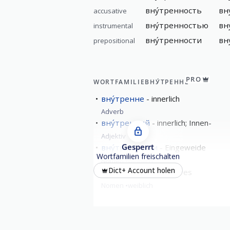
вну́тренность
вн
accusative
вну́тренностью
вн
instrumental
вну́тренности
вн
prepositional
PRO
WORTFAMILIE
ВНУ́ТРЕННЕ
вну́тренне
innerlich
Adverb
вну́тренний
innerlich; Innen-
Adjektiv
Gesperrt
вну́тренности
Eingeweide
Wortfamilien freischalten
Nomen
weiblich
Dict+ Account holen
вну́тренность
Inneres
Nomen
weiblich