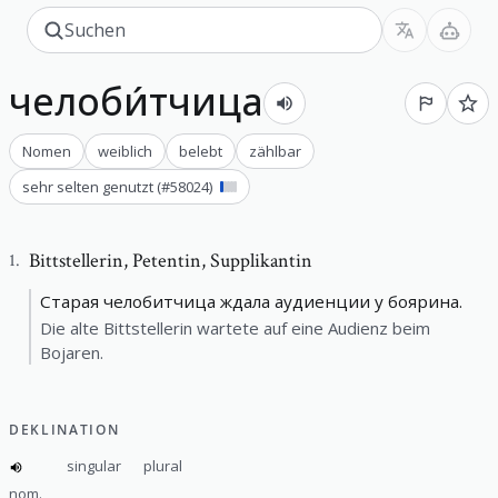
челоби́тчица
Nomen
weiblich
belebt
zählbar
sehr selten genutzt
(#
58024
)
Bittstellerin
,
Petentin, Supplikantin
1
.
Старая челобитчица ждала аудиенции у боярина.
Die alte Bittstellerin wartete auf eine Audienz beim
Bojaren.
DEKLINATION
singular
plural
nom.