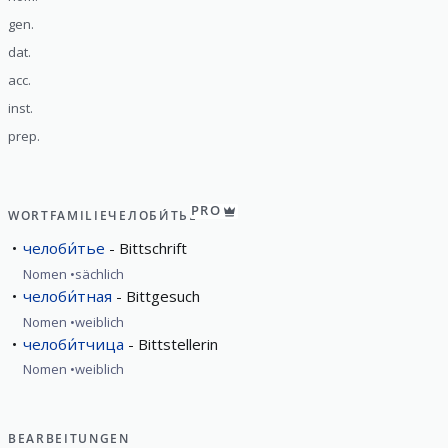
gen.
dat.
acc.
inst.
prep.
PRO
WORTFAMILIE
ЧЕЛОБИ́ТЬЕ
челоби́тье
Bittschrift
Nomen
sächlich
челоби́тная
Bittgesuch
Nomen
weiblich
челоби́тчица
Bittstellerin
Nomen
weiblich
BEARBEITUNGEN