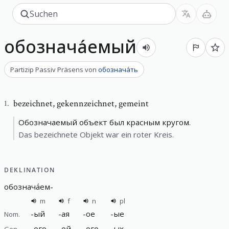
обознача́емый
Partizip Passiv Präsens
von
обознача́ть
bezeichnet
,
gekennzeichnet, gemeint
1
.
Обозначаемый объект был красным кругом.
Das bezeichnete Objekt war ein roter Kreis.
DEKLINATION
обознача́ем
-
m
f
n
pl
-
ый
-
ая
-
ое
-
ые
Nom.
-
ого
-
ой
-
ого
-
ых
Gen.