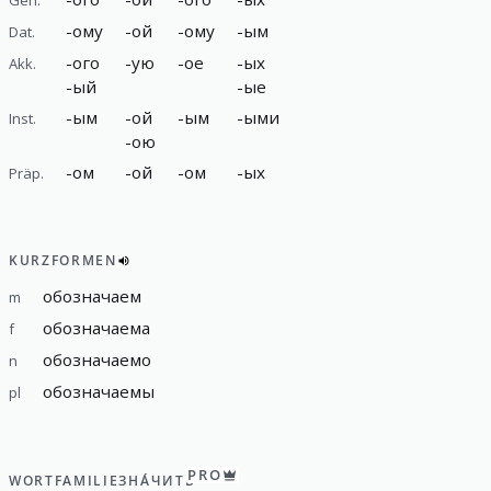
-
ому
-
ой
-
ому
-
ым
Dat.
-
ого
-
ую
-
ое
-
ых
Akk.
-
ый
-
ые
-
ым
-
ой
-
ым
-
ыми
Inst.
-
ою
-
ом
-
ой
-
ом
-
ых
Präp.
KURZFORMEN
обозначаем
m
обозначаема
f
обозначаемо
n
обозначаемы
pl
PRO
WORTFAMILIE
ЗНА́ЧИТЬ