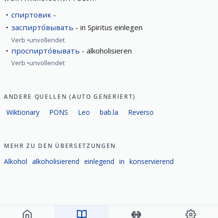
спиртовик
заспирто́вывать
in Spiritus einlegen
Verb
unvollendet
проспирто́вывать
alkoholisieren
Verb
unvollendet
ANDERE QUELLEN (AUTO GENERIERT)
Wiktionary
PONS
Leo
bab.la
Reverso
MEHR ZU DEN ÜBERSETZUNGEN
Alkohol
alkoholisierend
einlegend
in
konservierend