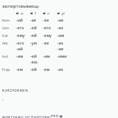
заспиртовывающ
-
m
f
n
pl
-
ий
-
ая
-
ее
-
ие
Nom.
-
его
-
ей
-
его
-
их
Gen.
-
ему
-
ей
-
ему
-
им
Dat.
-
его
-
ую
-
ее
-
их
Akk.
-
ий
-
ие
-
им
-
ей
-
им
-
ими
Inst.
-
ею
-
ем
-
ей
-
ем
-
их
Präp.
KURZFORMEN
-
PRO
WORTFAMILIE
СПИРТОВИК