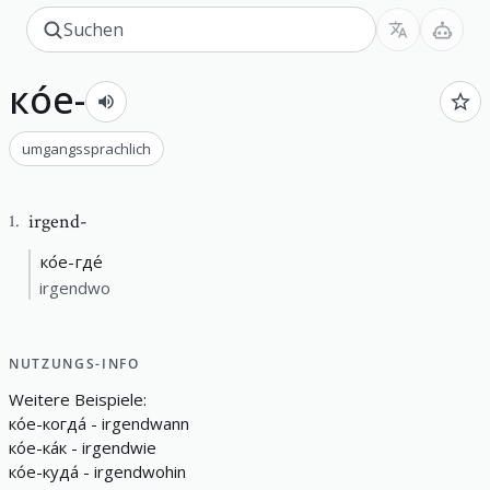
ко́е-
umgangssprachlich
irgend-
1
.
ко́е-где́
irgendwo
NUTZUNGS-INFO
W
e
i
t
e
r
e
B
e
i
s
p
i
e
l
e
:
ко́е-когда́
-
i
r
g
e
n
d
w
a
n
n
ко́е-ка́к
-
i
r
g
e
n
d
w
i
e
ко́е-куда́
-
i
r
g
e
n
d
w
o
h
i
n