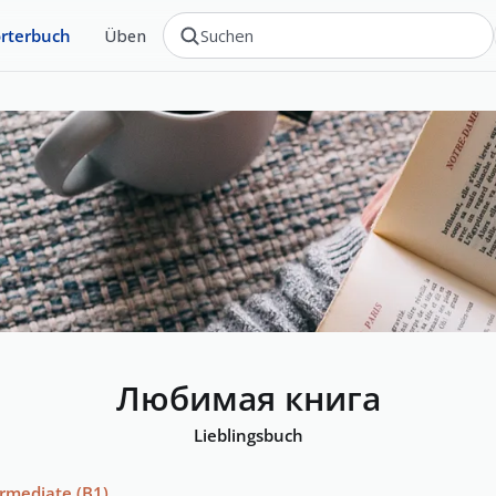
rterbuch
Üben
Любимая книга
Lieblingsbuch
ermediate
(
B1
)