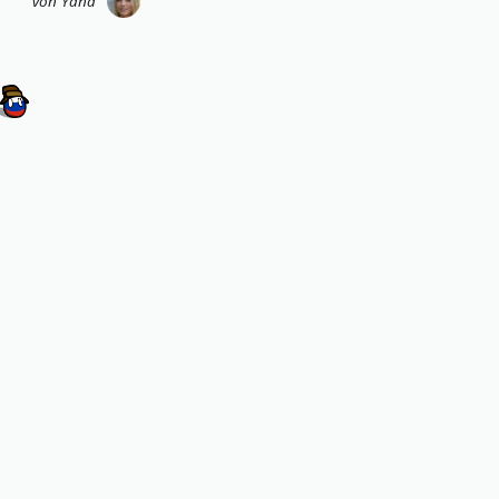
von
Yana