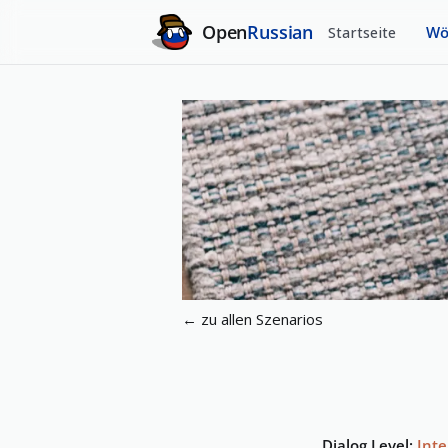
Open
Russian
Startseite
Wö
←
zu allen Szenarios
Dialog Level
:
Int