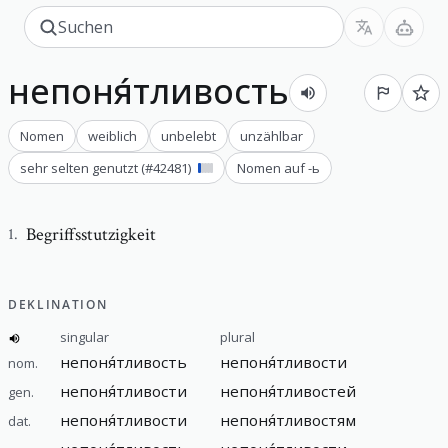
непоня́тливость
Nomen
weiblich
unbelebt
unzählbar
sehr selten genutzt
(#
42481
)
Nomen auf -ь
Begriffsstutzigkeit
1
.
DEKLINATION
singular
plural
непоня́тливость
непоня́тливости
nom.
непоня́тливости
непоня́тливостей
gen.
непоня́тливости
непоня́тливостям
dat.