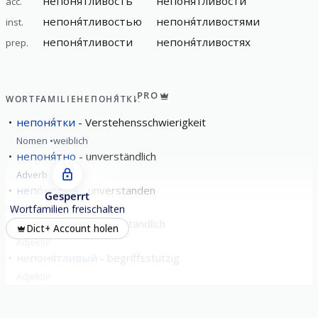
непоня́тливость
непоня́тливости
acc.
непоня́тливостью
непоня́тливостями
inst.
непоня́тливости
непоня́тливостях
prep.
PRO
WORTFAMILIE
НЕПОНЯ́ТКИ
непоня́тки
Verstehensschwierigkeit
Nomen
weiblich
непоня́тно
unverständlich
Adverb
непо́нятый
unverstanden
Gesperrt
Adjektiv
Wortfamilien freischalten
непоня́тный
unverständlich
Dict+ Account holen
Adjektiv
непоня́тливый
begriffsstutzig
Adjektiv
alle zeigen