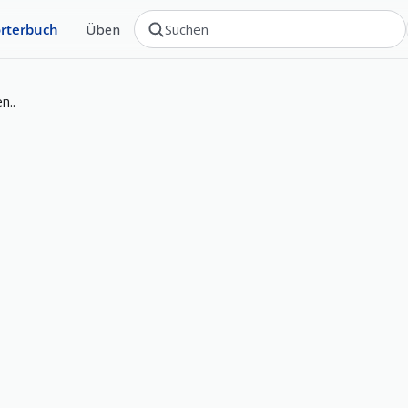
rterbuch
Üben
n..