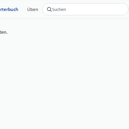
rterbuch
Üben
den..