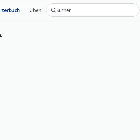
rterbuch
Üben
..