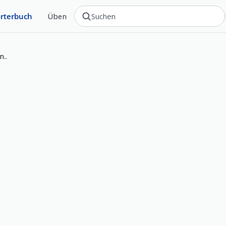
rterbuch
Üben
n..