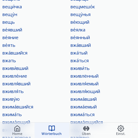
вещи́чка
вещмешо́к
вещу́н
вещу́нья
вещь
ве́ющий
ве́явший
ве́ялка
ве́яние
ве́янный
ве́ять
вжа́вший
вжа́вшийся
вжа́тый
вжать
вжа́ться
вживи́вший
вживи́ть
вживле́ние
вживлённый
вживля́вший
вживля́емый
вживля́ть
вживля́ющий
вживу́ю
вжима́вший
вжима́вшийся
вжима́емый
вжима́ть
вжима́ться
вжима́ющий
вжима́ющийся
вжи́ться
взад
Home
Wörterbuch
Üben
Einst.
взад-вперед
взаи́мно