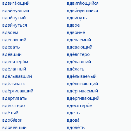
вдвига́ющий
вдвига́ющийся
вдви́нувший
вдви́нувшийся
вдви́нутый
вдви́нуть
вдви́нуться
вдво́е
вдвоём
вдвойне́
вдевавший
вдеваемый
вдева́ть
вдевающий
вде́вший
вде́вятеро
вдевятеро́м
вде́лавший
вде́ланный
вде́лать
вде́лывавший
вде́лываемый
вде́лывать
вде́лывающий
вдёргивавший
вдёргиваемый
вдёргивать
вдёргивающий
вде́сятеро
вдесятеро́м
вде́тый
вдеть
вдоба́вок
вдова́
вдове́вший
вдове́ть