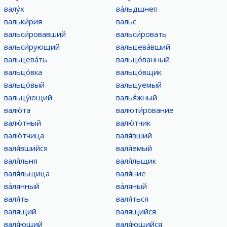
валу́х
ва́льдшнеп
вальки́рия
вальс
вальси́ровавший
вальси́ровать
вальси́рующий
вальцева́вший
вальцева́ть
вальцо́ванный
вальцо́вка
вальцо́вщик
вальцо́вый
вальцуемый
вальцу́ющий
валья́жный
валю́та
валюти́рование
валю́тный
валю́тчик
валю́тчица
валя́вший
валя́вшийся
валя́емый
валя́льня
валя́льщик
валя́льщица
валя́ние
ва́лянный
ва́ляный
валя́ть
валя́ться
валящий
валящийся
валя́ющий
валя́ющийся