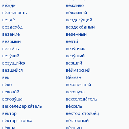
ве́жды
ве́жливо
ве́жливость
ве́жливый
везде́
вездесу́щий
вездехо́д
вездехо́дный
везе́ние
везённый
везо́мый
везти́
везти́сь
везу́нчик
везу́чий
везу́щий
везу́щийся
вёзший
везшийся
ве́ймарский
век
Ве́кман
ве́ко
векове́чный
веково́й
векову́ха
векову́ша
векселеда́тель
векселедержа́тель
ве́ксель
ве́ктор
ве́ктор-столбе́ц
ве́ктор-строка́
ве́кторный
ве́кша
ве́кшин