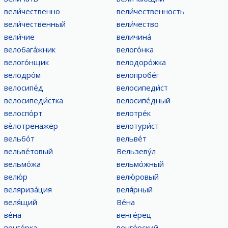
вели́чественно
вели́чественность
вели́чественный
вели́чество
вели́чие
величина́
велобага́жник
велого́нка
велого́нщик
велодоро́жка
велодро́м
велопробе́г
велосипе́д
велосипеди́ст
велосипеди́стка
велосипе́дный
велоспо́рт
велотре́к
вѐлотренажёр
велотури́ст
вельбо́т
вельве́т
вельве́товый
Вельзеву́л
вельмо́жа
вельмо́жный
велю́р
велю́ровый
веляриза́ция
веля́рный
веля́щий
Ве́на
ве́на
венге́рец
венге́рка
венге́рский