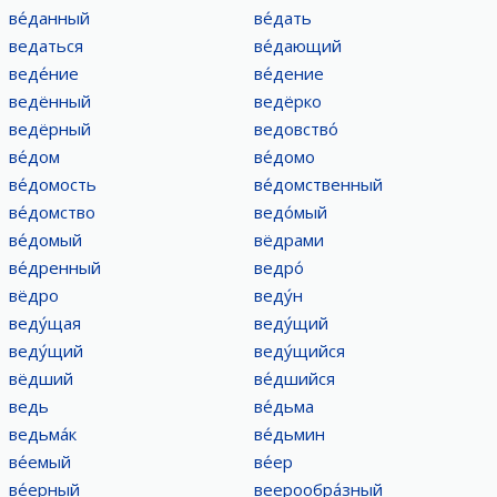
ве́данный
ве́дать
ведаться
ве́дающий
веде́ние
ве́дение
ведённый
ведёрко
ведёрный
ведовство́
ве́дом
ве́домо
ве́домость
ве́домственный
ве́домство
ведо́мый
ве́домый
вёдрами
ве́дренный
ведро́
вёдро
веду́н
веду́щая
веду́щий
веду́щий
веду́щийся
вёдший
ве́дшийся
ведь
ве́дьма
ведьма́к
ве́дьмин
ве́емый
ве́ер
ве́ерный
веерообра́зный