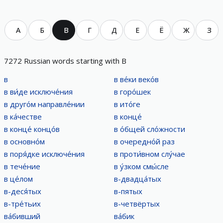
А
Б
В
Г
Д
Е
Ё
Ж
З
7272 Russian words starting with В
в
в ве́ки веко́в
в ви́де исключе́ния
в горо́шек
в друго́м направле́нии
в ито́ге
в ка́честве
в конце́
в конце́ концо́в
в о́бщей сло́жности
в основно́м
в очередно́й раз
в поря́дке исключе́ния
в проти́вном слу́чае
в тече́ние
в у́зком смы́сле
в це́лом
в-двадца́тых
в-деся́тых
в-пятых
в-тре́тьих
в-четвёртых
ва́бивший
ва́бик