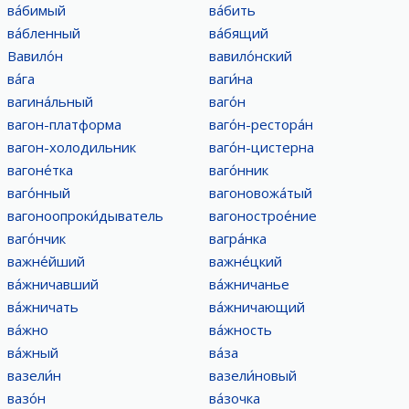
ва́бимый
ва́бить
ва́бленный
ва́бящий
Вавило́н
вавило́нский
ва́га
ваги́на
вагина́льный
ваго́н
вагон-платформа
ваго́н-рестора́н
вагон-холодильник
ваго́н-цистерна
вагоне́тка
ваго́нник
ваго́нный
вагоновожа́тый
вагоноопроки́дыватель
вагонострое́ние
ваго́нчик
вагра́нка
важне́йший
важне́цкий
ва́жничавший
ва́жничанье
ва́жничать
ва́жничающий
ва́жно
ва́жность
ва́жный
ва́за
вазели́н
вазели́новый
вазо́н
ва́зочка