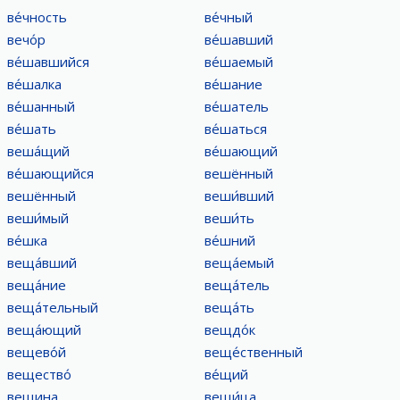
ве́чность
ве́чный
вечо́р
ве́шавший
ве́шавшийся
ве́шаемый
ве́шалка
ве́шание
ве́шанный
ве́шатель
ве́шать
ве́шаться
веша́щий
ве́шающий
ве́шающийся
вешённый
вешённый
веши́вший
веши́мый
веши́ть
ве́шка
ве́шний
веща́вший
веща́емый
веща́ние
веща́тель
веща́тельный
веща́ть
веща́ющий
вещдо́к
вещево́й
веще́ственный
вещество́
ве́щий
вещина
вещи́ца