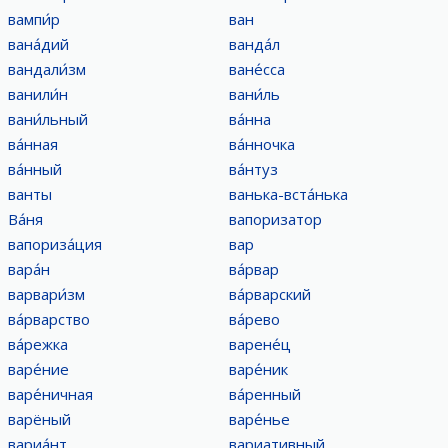
вампи́р
ван
вана́дий
ванда́л
вандали́зм
ване́сса
ванили́н
вани́ль
вани́льный
ва́нна
ва́нная
ва́нночка
ва́нный
ва́нтуз
ванты
ванька-вста́нька
Ва́ня
вапоризатор
вапориза́ция
вар
вара́н
ва́рвар
варвари́зм
ва́рварский
ва́рварство
ва́рево
ва́режка
варене́ц
варе́ние
варе́ник
варе́ничная
ва́ренный
варёный
варе́нье
вариа́нт
вариативный