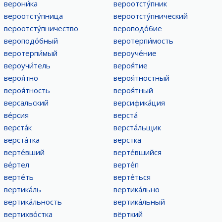
верони́ка
вероотсту́пник
вероотсту́пница
вероотсту́пнический
вероотсту́пничество
вероподо́бие
вероподо́бный
веротерпи́мость
веротерпи́мый
вероуче́ние
вероучи́тель
вероя́тие
вероя́тно
вероя́тностный
вероя́тность
вероя́тный
версальский
версифика́ция
ве́рсия
верста́
верста́к
верста́льщик
верста́тка
вёрстка
верте́вший
верте́вшийся
ве́ртел
верте́п
верте́ть
верте́ться
вертика́ль
вертика́льно
вертика́льность
вертика́льный
вертихво́стка
вёрткий