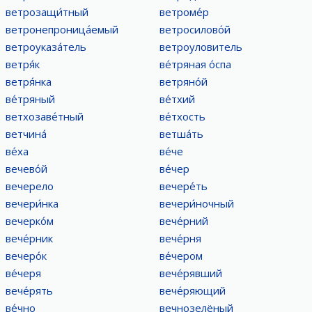
ветрозащи́тный
ветроме́р
ветронепроница́емый
ветросилово́й
ветроуказа́тель
ветроуловитель
ветря́к
ве́тряная о́спа
ветря́нка
ветряно́й
ве́тряный
ве́тхий
ветхозаве́тный
ве́тхость
ветчина́
ветша́ть
ве́ха
ве́че
вечево́й
ве́чер
вечерело
вечере́ть
вечери́нка
вечери́ночный
вечерко́м
вече́рний
вече́рник
вече́рня
вечеро́к
ве́чером
ве́черя
вече́рявший
вече́рять
вече́ряющий
ве́чно
вечнозелёный