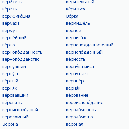
вери́тель
вери́тельный
ве́рить
ве́риться
верифика́ция
Ве́рка
ве́рмахт
вермише́ль
ве́рмут
верне́е
верне́йший
верниса́ж
ве́рно
вернопо́дданнический
вернопо́дданность
вернопо́дданный
вернопо́дданство
ве́рность
верну́вший
верну́вшийся
верну́ть
верну́ться
ве́рный
вернье́р
верня́к
верня́к
ве́ровавший
ве́рование
ве́ровать
вероиспове́дание
вероиспове́дный
вероло́мность
вероло́мный
вероло́мство
Веро́на
верона́л