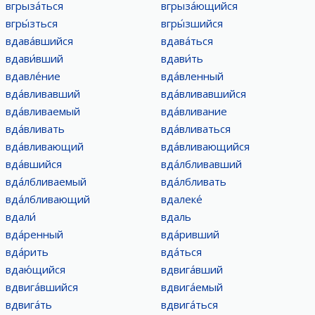
вгрыза́ться
вгрыза́ющийся
вгры́зться
вгры́зшийся
вдава́вшийся
вдава́ться
вдави́вший
вдави́ть
вдавле́ние
вда́вленный
вда́вливавший
вда́вливавшийся
вда́вливаемый
вда́вливание
вда́вливать
вда́вливаться
вда́вливающий
вда́вливающийся
вда́вшийся
вда́лбливавший
вда́лбливаемый
вда́лбливать
вда́лбливающий
вдалеке́
вдали́
вдаль
вда́ренный
вда́ривший
вда́рить
вда́ться
вдаю́щийся
вдвига́вший
вдвига́вшийся
вдвига́емый
вдвига́ть
вдвига́ться