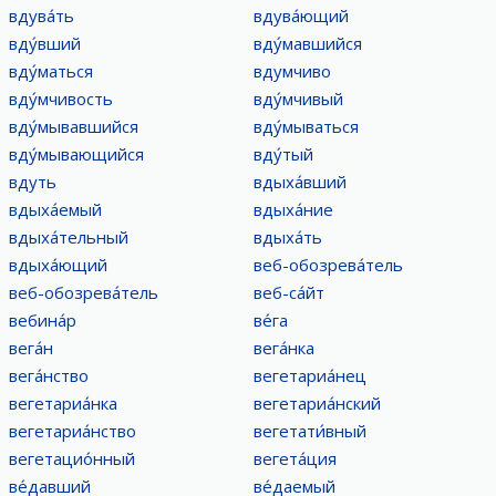
вдува́ть
вдува́ющий
вду́вший
вду́мавшийся
вду́маться
вдумчиво
вду́мчивость
вду́мчивый
вду́мывавшийся
вду́мываться
вду́мывающийся
вду́тый
вдуть
вдыха́вший
вдыха́емый
вдыха́ние
вдыха́тельный
вдыха́ть
вдыха́ющий
веб-обозрева́тель
веб-обозрева́тель
веб-са́йт
вебина́р
ве́га
вега́н
вега́нка
вега́нство
вегетариа́нец
вегетариа́нка
вегетариа́нский
вегетариа́нство
вегетати́вный
вегетацио́нный
вегета́ция
ве́давший
ве́даемый