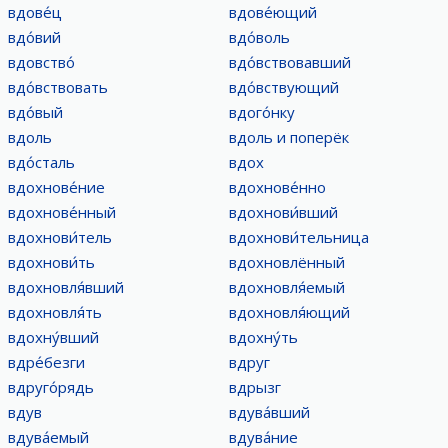
вдове́ц
вдове́ющий
вдо́вий
вдо́воль
вдовство́
вдо́вствовавший
вдо́вствовать
вдо́вствующий
вдо́вый
вдого́нку
вдоль
вдоль и поперёк
вдо́сталь
вдох
вдохнове́ние
вдохнове́нно
вдохнове́нный
вдохнови́вший
вдохнови́тель
вдохнови́тельница
вдохнови́ть
вдохновлённый
вдохновля́вший
вдохновля́емый
вдохновля́ть
вдохновля́ющий
вдохну́вший
вдохну́ть
вдре́безги
вдруг
вдруго́рядь
вдрызг
вдув
вдува́вший
вдува́емый
вдува́ние