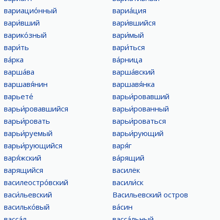
вариацио́нный
вариа́ция
вари́вший
вари́вшийся
варико́зный
вари́мый
вари́ть
вари́ться
ва́рка
ва́рница
варша́ва
варша́вский
варшавя́нин
варшавя́нка
варьете́
варьи́ровавший
варьи́ровавшийся
варьи́рованный
варьи́ровать
варьи́роваться
варьи́руемый
варьи́рующий
варьи́рующийся
варя́г
варя́жский
ва́рящий
варящийся
василёк
василеостро́вский
васили́ск
васи́льевский
Васильевский остров
василько́вый
ва́син
васса́л
васса́льный