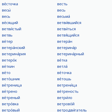
ве́сточка
весть
весы́
весь
весь
весьма́
ве́сящий
ветви́вшийся
ветви́стый
ветви́ться
ветвь
ветвя́щийся
ве́тер
ветера́н
ветера́нский
ветерина́р
ветерина́рия
ветерина́рный
ветеро́к
ве́тка
ве́ткин
ветла́
ве́то
ве́точка
вето́шник
ве́тошь
ве́треница
ветрени́ца
ве́трено
ве́треность
ве́треный
ветри́ло
ветро́вка
ветрово́й
ветро́вый
ветродви́гатель