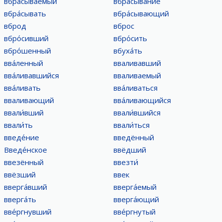
вбра́сываемый
вбра́сывание
вбра́сывать
вбра́сывающий
вброд
вброс
вбро́сивший
вбро́сить
вбро́шенный
вбуха́ть
вва́ленный
вваливавший
вва́ливавшийся
вваливаемый
вва́ливать
вва́ливаться
вваливающий
вва́ливающийся
ввали́вший
ввали́вшийся
ввали́ть
ввали́ться
введе́ние
введённый
Введе́нское
ввёдший
ввезённый
ввезти́
ввёзший
ввек
вверга́вший
вверга́емый
вверга́ть
вверга́ющий
вве́ргнувший
вве́ргнутый