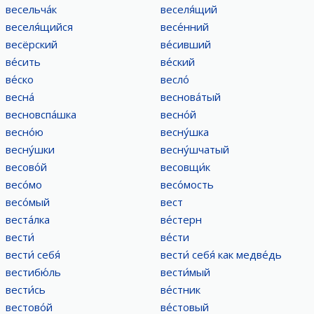
весельча́к
веселя́щий
веселя́щийся
весе́нний
весёрский
ве́сивший
ве́сить
ве́ский
ве́ско
весло́
весна́
веснова́тый
весновспа́шка
весно́й
весно́ю
весну́шка
весну́шки
весну́шчатый
весово́й
весовщи́к
весо́мо
весо́мость
весо́мый
вест
веста́лка
ве́стерн
вести́
ве́сти
вести́ себя́
вести́ себя́ как медве́дь
вестибю́ль
вести́мый
вести́сь
ве́стник
вестово́й
ве́стовый