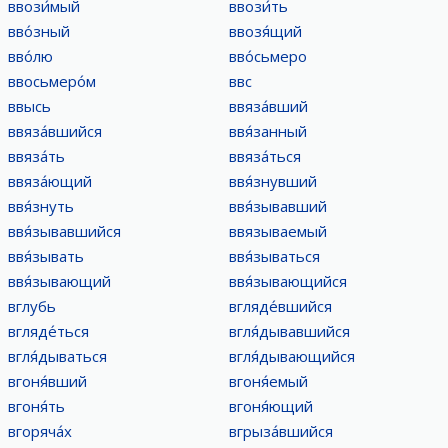
ввози́мый
ввози́ть
вво́зный
ввозя́щий
вво́лю
вво́сьмеро
ввосьмеро́м
ввс
ввысь
ввяза́вший
ввяза́вшийся
ввя́занный
ввяза́ть
ввяза́ться
ввяза́ющий
ввя́знувший
ввя́знуть
ввя́зывавший
ввя́зывавшийся
ввязываемый
ввя́зывать
ввя́зываться
ввя́зывающий
ввя́зывающийся
вглубь
вгляде́вшийся
вгляде́ться
вгля́дывавшийся
вгля́дываться
вгля́дывающийся
вгоня́вший
вгоня́емый
вгоня́ть
вгоня́ющий
вгоряча́х
вгрыза́вшийся