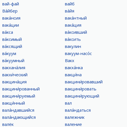
вай-фай
вайб
Ва́йбер
ва́йя
вака́нсия
вака́нтный
вака́ции
вака́ция
ва́кса
ва́ксивший
ва́ксимый
ва́ксить
ва́ксящий
вакулин
ва́куум
вакуум-насо́с
ва́куумный
Вакх
вакхана́лия
вакха́нка
вакхи́ческий
вакци́на
вакцина́ция
вакцини́ровавший
вакцини́рованный
вакцини́ровать
вакцини́руемый
вакцини́рующий
вакци́нный
вал
вала́ндавшийся
вала́ндаться
вала́ндающийся
валежник
валёк
валение