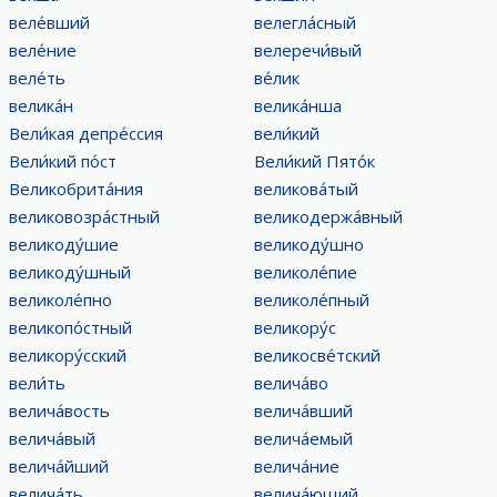
веле́вший
велегла́сный
веле́ние
велеречи́вый
веле́ть
ве́лик
велика́н
велика́нша
Вели́кая депре́ссия
вели́кий
Вели́кий по́ст
Вели́кий Пято́к
Великобрита́ния
великова́тый
великовозра́стный
великодержа́вный
великоду́шие
великоду́шно
великоду́шный
великоле́пие
великоле́пно
великоле́пный
великопо́стный
великору́с
великору́сский
великосве́тский
вели́ть
велича́во
велича́вость
велича́вший
велича́вый
велича́емый
велича́йший
велича́ние
велича́ть
велича́ющий