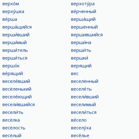
верхо́м
верхоту́ра
верху́шка
ве́рченный
ве́рша
верша́щий
верша́щийся
вершённый
верши́вший
вершившийся
верши́мый
верши́на
верши́тель
верши́ть
верши́ться
вершки́
вершо́к
верящий
ве́рящий
вес
веселе́вший
веселённый
весёленький
веселе́ть
веселе́ющий
весели́вший
весели́вшийся
веселимый
весели́ть
весели́ться
весёлка
ве́село
весёлость
веселу́ха
весёлый
весе́лье