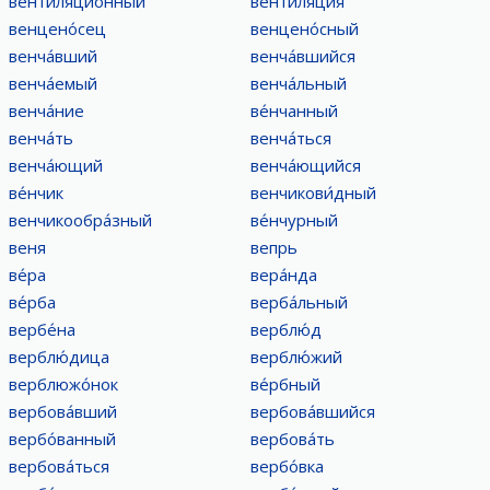
вентиляцио́нный
вентиля́ция
венцено́сец
венцено́сный
венча́вший
венча́вшийся
венча́емый
венча́льный
венча́ние
ве́нчанный
венча́ть
венча́ться
венча́ющий
венча́ющийся
ве́нчик
венчикови́дный
венчикообра́зный
ве́нчурный
веня
вепрь
ве́ра
вера́нда
ве́рба
верба́льный
вербе́на
верблю́д
верблю́дица
верблю́жий
верблюжо́нок
ве́рбный
вербова́вший
вербова́вшийся
вербо́ванный
вербова́ть
вербова́ться
вербо́вка