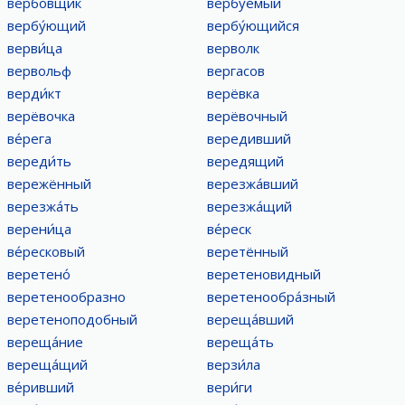
вербо́вщик
вербу́емый
вербу́ющий
вербу́ющийся
верви́ца
верволк
вервольф
вергасов
верди́кт
верёвка
верёвочка
верёвочный
ве́рега
вередивший
вереди́ть
вередящий
вережённый
верезжа́вший
верезжа́ть
верезжа́щий
верени́ца
ве́реск
ве́ресковый
веретённый
веретено́
веретеновидный
веретенообразно
веретенообра́зный
веретеноподобный
вереща́вший
вереща́ние
вереща́ть
вереща́щий
верзи́ла
ве́ривший
вери́ги