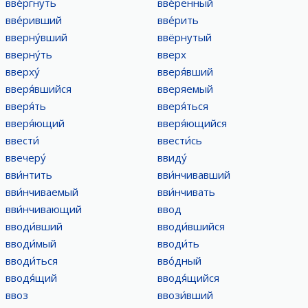
вве́ргнуть
вве́ренный
вве́ривший
вве́рить
вверну́вший
ввёрнутый
вверну́ть
вверх
вверху́
вверя́вший
вверя́вшийся
вверяемый
вверя́ть
вверя́ться
вверя́ющий
вверя́ющийся
ввести́
ввести́сь
ввечеру́
ввиду́
вви́нтить
вви́нчивавший
вви́нчиваемый
вви́нчивать
вви́нчивающий
ввод
вводи́вший
вводи́вшийся
вводи́мый
вводи́ть
вводи́ться
вво́дный
вводя́щий
вводя́щийся
ввоз
ввози́вший