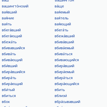
ваш
Вашингто́н
вашингто́нский
ва́ще
вая́вший
вая́емый
вая́ние
вая́тель
вая́ть
вая́ющий
вбега́вший
вбега́ть
вбега́ющий
вбежа́вший
вбежа́ть
вбива́вший
вбивавшийся
вбива́емый
вбива́ть
вбива́ться
вбива́ющий
вбивающийся
вби́вший
вбира́вший
вбира́вшийся
вбира́емый
вбира́ть
вбира́ться
вбира́ющий
вбира́ющийся
вби́тый
вбить
вбиться
вблизи́
вбок
вбра́сывавший