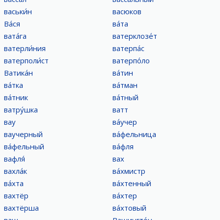
васьки́н
васюков
Ва́ся
ва́та
вата́га
ватерклозе́т
ватерли́ния
ватерпа́с
ватерполи́ст
ватерпо́ло
Ватика́н
ва́тин
ва́тка
ва́тман
ва́тник
ва́тный
ватру́шка
ватт
вау
ва́учер
ваучерный
ва́фельница
ва́фельный
ва́фля
вафля́
вах
вахла́к
ва́хмистр
ва́хта
ва́хтенный
вахтёр
ва́хтер
вахтёрша
ва́хтовый