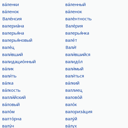
ва́ленки
ва́ленный
ва́ленок
ва́ленок
Вале́нсия
вале́нтность
валериа́на
Вале́рия
валерья́на
валерья́нка
валерья́новый
вале́т
вале́ц
Вали́!
вали́вший
вали́вшийся
валидацио́нный
валидо́л
ва́лик
вали́мый
вали́ть
вали́ться
ва́лка
ва́лкий
ва́лкость
валлиец
валли́йский
валово́й
ва́ловый
вало́к
вало́м
валориза́ция
валто́рна
валу́й
валу́н
ва́лух