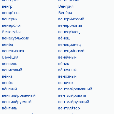
венгр
Ве́нгрия
венде́тта
Вене́ра
вене́рик
венери́ческий
венеро́лог
венероло́гия
Венесуэ́ла
венесуэ́лец
венесуэ́льский
ве́нец
вене́ц
венециа́нец
венециа́нка
венециа́нский
Вене́ция
вене́чный
ве́нзель
ве́ник
вениковый
ве́ничный
ве́нка
вено́зный
вено́к
вено́чек
ве́нский
вентили́ровавший
вентили́рованный
вентили́ровать
вентили́руемый
вентили́рующий
ве́нтиль
вентиля́тор