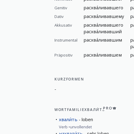
расхва́ливавшего
р
Genitiv
расхва́ливавшему
р
Dativ
расхва́ливавшего
р
Akkusativ
расхва́ливавший
расхва́ливавшим
р
Instrumental
р
расхва́ливавшем
р
Präpositiv
KURZFORMEN
-
PRO
WORTFAMILIE
ХВАЛИ́ТЬ
хвали́ть
loben
Verb
unvollendet
нахвали́ть
sehr loben