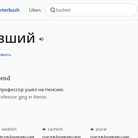
rterbuch
Üben
авший
ливать
send
 профессор ушёл на пенсию.
ofessor ging in Rente.
weiblich
sächlich
plural
асхва́ливавшая
расхва́ливавшее
расхва́ливавшие