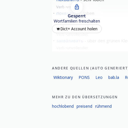
Verb
vollendet
похвали́ть
loben
Gesperrt
Verb
vollendet
Wortfamilien freischalten
хвали́ться
prahlen
Dict+ Account holen
Verb
unvollendet
захва́ливать
über den grünen Kle
Verb
unvollendet
alle zeigen
ANDERE QUELLEN (AUTO GENERIERT
Wiktionary
PONS
Leo
bab.la
R
MEHR ZU DEN ÜBERSETZUNGEN
hochlobend
preisend
rühmend