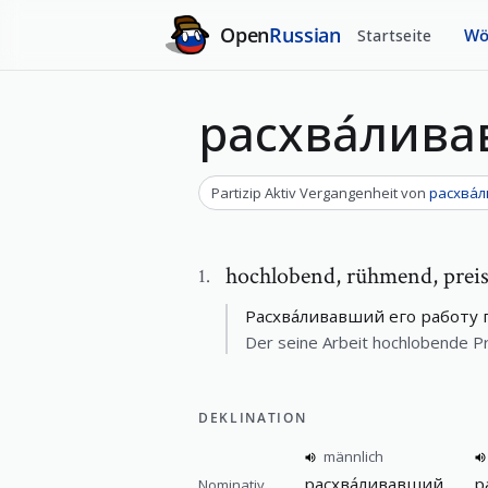
Open
Russian
Startseite
Wö
расхва́лив
Partizip Aktiv Vergangenheit
von
расхва́
hochlobend
,
rühmend, prei
1
.
Расхва́ливавший его работу
Der seine Arbeit hochlobende Pr
DEKLINATION
männlich
расхва́ливавший
р
Nominativ